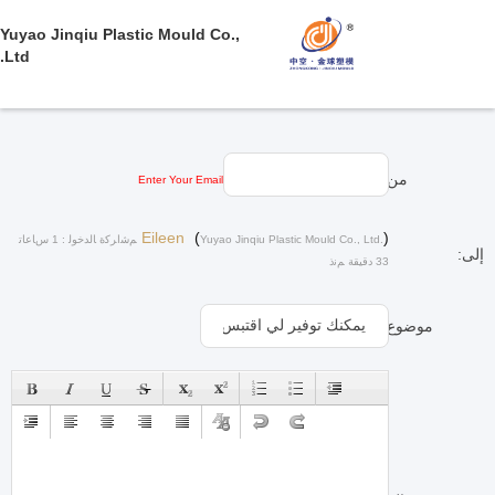
Yuyao Jinqiu Plastic Mould Co.,
Ltd.
من:
Enter Your Email
Eileen
(
)
Yuyao Jinqiu Plastic Mould Co., Ltd.
ﻢﺷﺍﺮﻛﺓ ﺎﻟﺪﺧﻮﻟ : 1 ﺱﺎﻋﺎﺗ
إلى:
33 دقيقة ﻢﻧﺫ
موضوع: