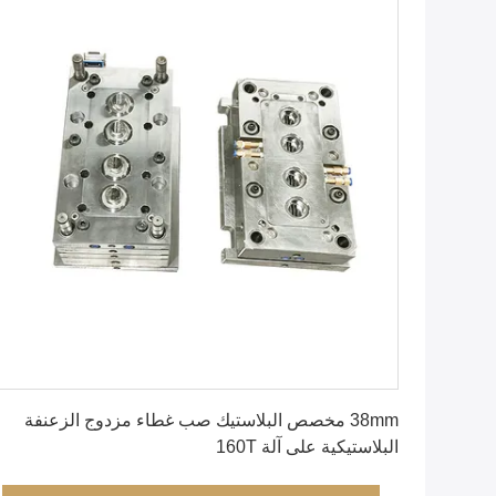
احصل على أفضل سعر
38mm مخصص البلاستيك صب غطاء مزدوج الزعنفة
البلاستيكية على آلة 160T