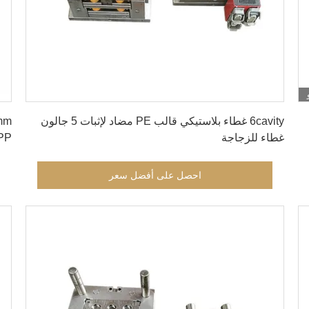
احصل على أفضل سعر
6cavity غطاء بلاستيكي قالب PE مضاد لإثبات 5 جالون
غطاء للزجاجة
vity PP
احصل على أفضل سعر