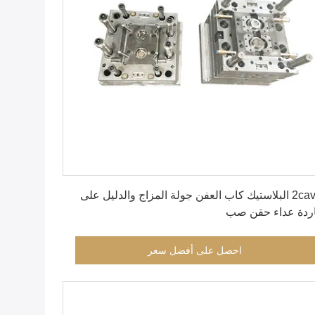
احصل على أفضل سعر
2cavity البلاستيك كاب العفن جولة المزاج والدليل على
اردة عداء حقن صب
احصل على أفضل سعر