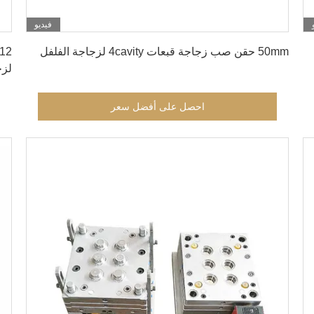
فيديو
احصل على أفضل سعر
50mm حقن صب زجاجة قبعات 4cavity لزجاجة الفلفل
لزج
احصل على أفضل سعر