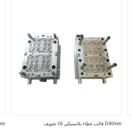
احصل على أفضل سعر
D40mm قالب غطاء بلاستيكي 16 تجويف
D32mm قالب