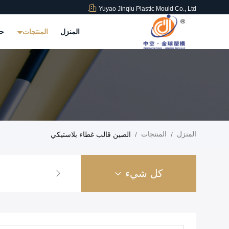
Yuyao Jinqiu Plastic Mould Co., Ltd.
المنزل
المنتجات
حو
المنزل
المنتجات
/
/
الصين قالب غطاء بلاستيكي
كل شيء
حقن قالب من البلاستيك
قالب