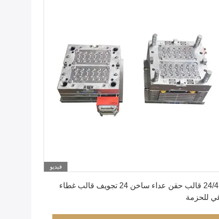
فيديو
احصل على أفضل سعر
24/410 قالب حقن عداء ساخن 24 تجويف قالب غطاء
ي للحزمة