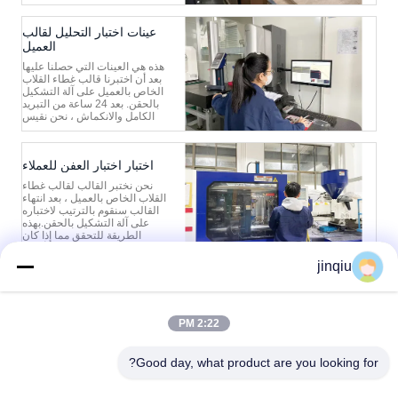
وهنا تشمل قوالب الحقن وقوالب
النفخ.عادة ما يتم نقل جميع قوالب
التصدير عن طريق البحر أو عن
عينات اختبار التحليل لقالب
طريق الجو.بغض النظر عن نوع
العميل
وسيلة النقل ، فإننا نستخدم ألواحًا
...
هذه هي العينات التي حصلنا عليها
بعد أن اختبرنا قالب غطاء القلاب
الخاص بالعميل على آلة التشكيل
بالحقن. بعد 24 ساعة من التبريد
الكامل والانكماش ، نحن نقيس
على معدات الاختبار ذات الصلة ما
إذا كان حجم العينة ومظهرها يلبي
النطاق القياسي لحجم الرسم أم
اختبار اختبار العفن للعملاء
لا.عادةً ما نتحقق من حجم النقطة
الرئيسية مثل القطر وال...
نحن نختبر القالب لقالب غطاء
القلاب الخاص بالعميل ، بعد انتهاء
القالب سنقوم بالترتيب لاختباره
على آلة التشكيل بالحقن.بهذه
الطريقة للتحقق مما إذا كان
القالب يعمل بشكل طبيعي أم لا ،
وما إذا كانت عينات الغطاء المنتجة
jinqiu
جيدة أم لا.أثناء الاختبار ، سوف
نتعامل مع مياه التبريد لمحاكاة
حالة الإنتاج التقليدي لت...
1
2:22 PM
Good day, what product are you looking for?