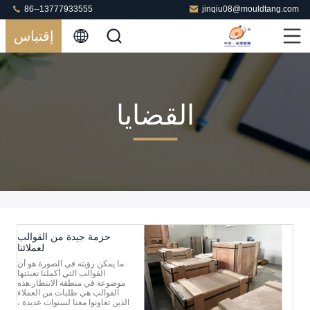
86--13777933555
jinqiu08@mouldtang.com
إقتباس
القضايا
حزمة جيدة من القوالب
لعملائنا
ما يمكن رؤيته في الصورة هو أن
القوالب التي أكملنا تعبئتها
موضوعة في منطقة الانتظار.هذه
القوالب هي طلبات من العملاء
الذين تعاونوا معنا لسنوات عديدة ،