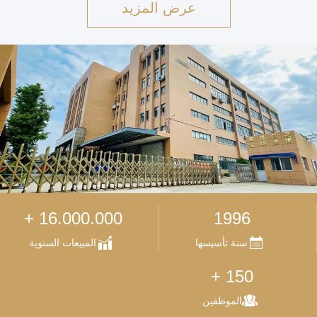
عرض المزيد
16.000.000 +
1996
سنة تأسيسها
المبيعات السنوية
150 +
الموظفين