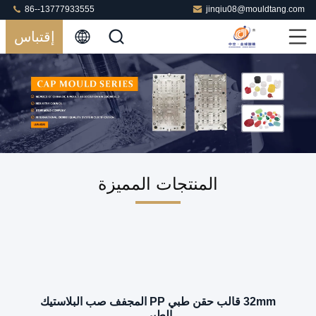
86--13777933555
jinqiu08@mouldtang.com
إقتباس
المنتجات المميزة
32mm قالب حقن طبي PP المجفف صب البلاستيك
الطبي