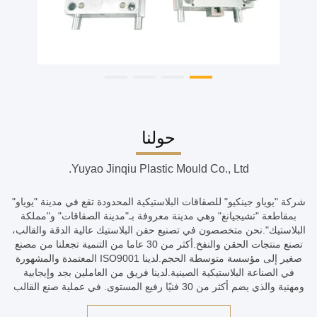
حولنا
Yuyao Jinqiu Plastic Mould Co., Ltd.
شركة "يوياو جينكيو" للصقاقات البلاستيكية المحدودة تقع في مدينة "يوياو"
بمقاطعة "تشيجيانغ" وهي مدينة معروفة بـ"مدينة الصقاقات" و"مملكة
البلاستيك".نحن متخصصون في تصنيع حقن البلاستيك عالية الدقة والقالب،
تصنع منتجات الحقن والنفخ.أكثر من 30 عاما من التنمية تجعلنا من مصنع
صغير إلى مؤسسة متوسطة الحجم.لدينا ISO9001 المعتمدة والمشهورة
في الصناعة البلاستيكية الصينية.لدينا فريق من العاملين بجد وإيجابية
ومهنية والذي يضم أكثر من 30 فنيًا رفيع المستوى. في عملية صنع القالب
تم استخدام CAD / CAE / CAM.قسم القوا...