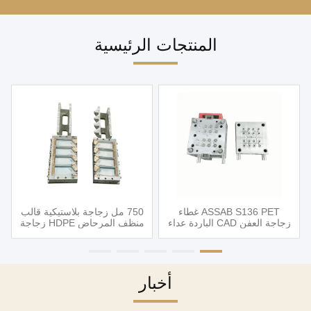
المنتجات الرئيسية
ASSAB S136 PET غطاء
750 مل زجاجة بلاستيكية قالب
زجاجة العفن CAD الباردة عداء
منظف المرحاض HDPE زجاجة
حقن صب
في تجويف 4 داخل deflashing
التلقائي
أخبار