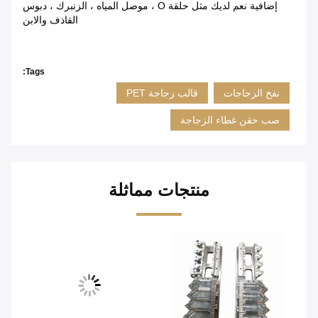
إضافية نعم لديك مثل حلقة O ، موصل المياه ، الزنبرك ، دبوس
القاذف والابن
Tags:
نفخ الزجاجات
قالب زجاجة PET
صب حقن غطاء الزجاجة
منتجات مماثلة