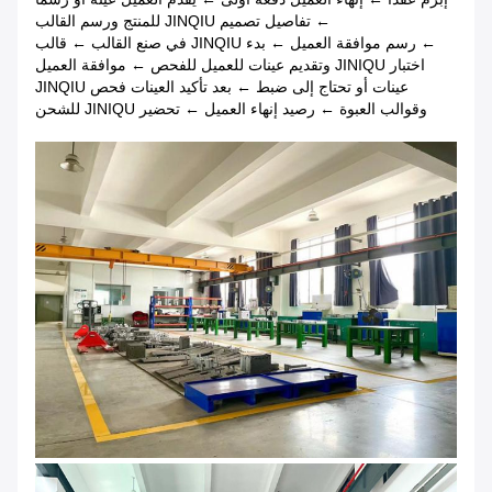
← تفاصيل تصميم JINQIU للمنتج ورسم القالب
← رسم موافقة العميل ← بدء JINQIU في صنع القالب ← قالب
اختبار JINIQU وتقديم عينات للعميل للفحص ← موافقة العميل
عينات أو تحتاج إلى ضبط ← بعد تأكيد العينات فحص JINQIU
وقوالب العبوة ← رصيد إنهاء العميل ← تحضير JINIQU للشحن