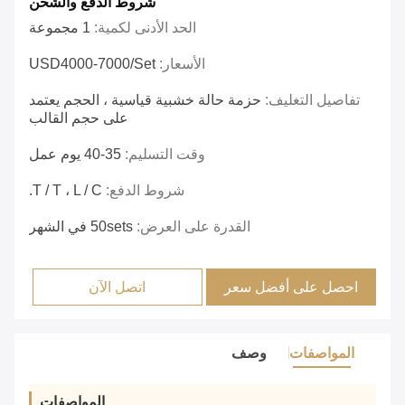
شروط الدفع والشحن
الحد الأدنى لكمية:
1 مجموعة
الأسعار:
USD4000-7000/set
تفاصيل التغليف:
حزمة حالة خشبية قياسية ، الحجم يعتمد
على حجم القالب
وقت التسليم:
35-40 يوم عمل
شروط الدفع:
T / T ، L / C.
القدرة على العرض:
50sets في الشهر
احصل على أفضل سعر
اتصل الآن
المواصفات
وصف
المواصفات