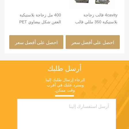
4cavity قالب زجاجة
400 مل زجاجة بلاستيكية
بلاستيكية 350 مللي قالب
العفن شكل بيضاوي PET
قوا
غطاء زجاجة بلاستيكية
زجاجة العفن مات المعالجة
لزج
السطحية
احصل على أفضل سعر
احصل على أفضل سعر
ا
أرسل طلبك
الرجاء إرسال طلبك إلينا 
وسنرد عليك في أقرب 
وقت ممكن.