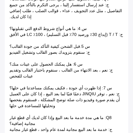
ج: عند إرسال استفسار إلينا ، يرجى التكرم بالتأكد من جميع
التفاصيل ، مثل عدد التجويف ، عداء ، قوالب الصلب ، طلب إضافي
إذا كان لديك.
س 4: ما هي أنواع شروط الدفع التي تقبلونها؟
ج: T / T (إيداع 30٪ ورصيد 70٪ قبل التسليم) ، 100٪ LC في الأفق
س 5.قبل الشحن.كيفية التأكد من جودة القالب؟
ج: سنقوم بتزويدك بصور القالب وتشغيل الفيديو
س 6: هل يمكنك الحصول على عينات منك؟
ج: نعم ، بعد الانتهاء من القالب ، سنقوم باختبار القالب وتقديم
عينات للفحص
س 7: إذا ظهرت أي جودة ، فكيف يمكنك مساعدتنا في حلها؟
ج: نعم ، توفر JINQIU دعمًا فنيًا لما بعد البيع ، إذا كان على العميل
أن يقدم صورة وفيديو ذات صلة توضح المشكلة ، فسنقوم بفحصها
وتحليلها للمساعدة في حلها
Q8: ما هي مدة خدمة ما بعد البيع وإذا كان لديك أي قطع غيار
مجانية إضافية؟
ج: خدمة ما بعد البيع مجانية لمدة عام واحد ، قطع غيار مجانية