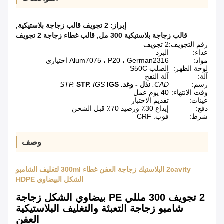
إبراز:
2 تجويف قالب زجاجة بلاستيكية
,
قالب زجاجة بلاستيكية 300 مل
,
قالب غطاء زجاجة 2 تجويف
رقم التجويف:
2 تجويف
عداء:
البرد
مواد:
Alum7075 ، P20 ، German2316 اختياري
لوحة الظهر:
الصلب S50C
آلة:
آلة النفخ
رسم:
CAD.
نذل - وغد.
IGS
IGS
STP.
STP.
وقت الانتهاء:
40 يوم عمل
عينات:
تقديم الاختبار
دفع:
إيداع 30٪ ورصيد 70٪ قبل الشحن
شرط:
فوب. CRF
وصف
2cavity البلاستيك زجاجة العفن غطاء 300ml لتغليف الشامبو
الشكل البيضاوي HDPE
2 تجويف 300 مللي PE بيضاوي الشكل زجاجة
شامبو زجاجة التعبئة والتغليف البلاستيكية
العفن