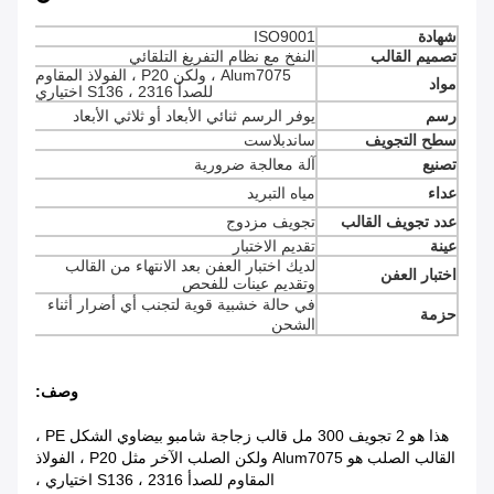
شهادة
ISO9001
تصميم القالب
النفخ مع نظام التفريغ التلقائي
Alum7075 ، ولكن P20 ، الفولاذ المقاوم
مواد
للصدأ 2316 ، S136 اختياري
رسم
يوفر الرسم ثنائي الأبعاد أو ثلاثي الأبعاد
سطح التجويف
ساندبلاست
تصنيع
آلة معالجة ضرورية
عداء
مياه التبريد
عدد تجويف القالب
تجويف مزدوج
عينة
تقديم الاختبار
لديك اختبار العفن بعد الانتهاء من القالب
اختبار العفن
وتقديم عينات للفحص
في حالة خشبية قوية لتجنب أي أضرار أثناء
حزمة
الشحن
وصف:
هذا هو 2 تجويف 300 مل قالب زجاجة شامبو بيضاوي الشكل PE ،
القالب الصلب هو Alum7075 ولكن الصلب الآخر مثل P20 ، الفولاذ
المقاوم للصدأ 2316 ، S136 اختياري ،