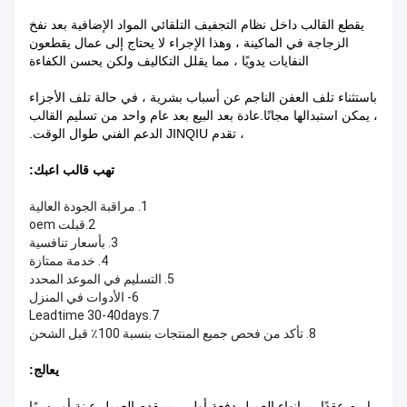
يقطع القالب داخل نظام التجفيف التلقائي المواد الإضافية بعد نفخ
الزجاجة في الماكينة ، وهذا الإجراء لا يحتاج إلى عمال يقطعون
النفايات يدويًا ، مما يقلل التكاليف ولكن يحسن الكفاءة
باستثناء تلف العفن الناجم عن أسباب بشرية ، في حالة تلف الأجزاء
، يمكن استبدالها مجانًا.
عادة بعد البيع بعد عام واحد من تسليم القالب
، تقدم JINQIU الدعم الفني طوال الوقت.
تهب قالب اعبك:
1. مراقبة الجودة العالية
2.قبلت oem
3. بأسعار تنافسية
4. خدمة ممتازة
5. التسليم في الموعد المحدد
6- الأدوات في المنزل
7.Leadtime 30-40days
8. تأكد من فحص جميع المنتجات بنسبة 100٪ قبل الشحن
يعالج:
إبرم عقدًا ← إنهاء العميل دفعة أولى ← يقدم العميل عينة أو رسمًا