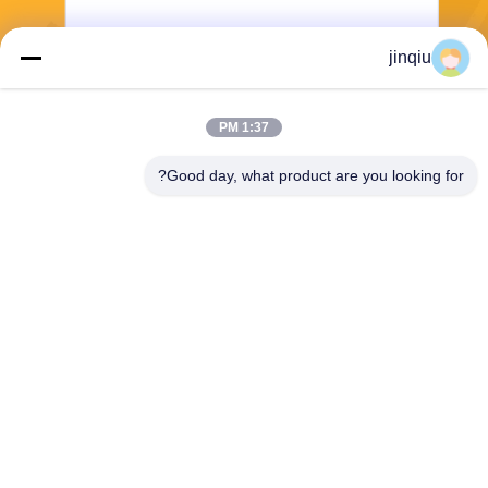
jinqiu
ارسل
1:37 PM
Good day, what product are you looking for?
Yuyao Jinqiu Plastic Mould Co., Ltd.
jinqiu08@mouldtang.com
86--13777933555
قرية tangjiazha ، شارع ditan
g ، مدينة يوياو ، مقاطعة تشجيان
غ ، الصين