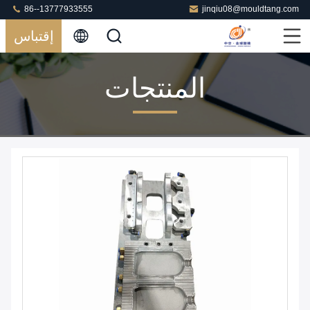
86--13777933555
jinqiu08@mouldtang.com
إقتباس
المنتجات