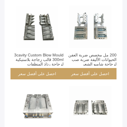
200 مل مخصص ضربة العفن
3cavity Custom Blow Mould
الحيوانات الأليفة ضربة صب
300ml قالب زجاجة بلاستيكية
لزجاجة شامبو الشعر
لزجاجة رذاذ المنظفات
احصل على أفضل سعر
احصل على أفضل سعر