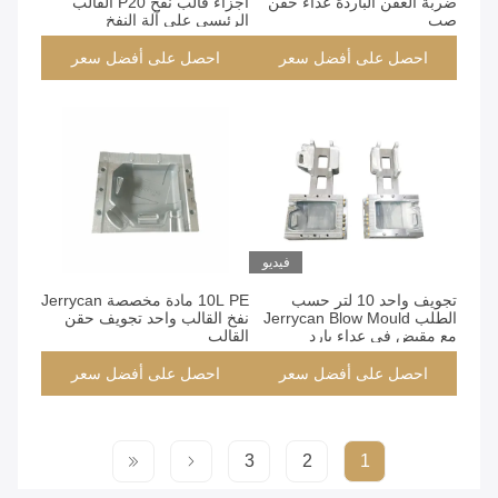
ضربة العفن الباردة عداء حقن
أجزاء قالب نفخ P20 القالب
صب
الرئيسي على آلة النفخ
احصل على أفضل سعر
احصل على أفضل سعر
فيديو
تجويف واحد 10 لتر حسب
10L PE مادة مخصصة Jerrycan
الطلب Jerrycan Blow Mould
نفخ القالب واحد تجويف حقن
مع مقبض في عداء بارد
القالب
احصل على أفضل سعر
احصل على أفضل سعر
3
2
1