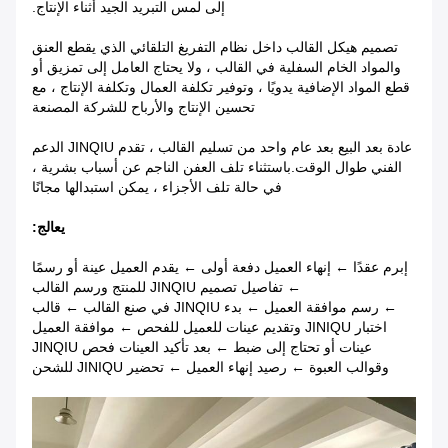
إلى لمس التبريد الجيد أثناء الإنتاج.
تصميم هيكل القالب داخل نظام التفريغ التلقائي الذي يقطع العنق
والمواد الخام السفلية في القالب ، ولا يحتاج العامل إلى تمزيق أو
قطع المواد الإضافية يدويًا ، وتوفير تكلفة العمال وتكلفة الإنتاج ، مع
تحسين الإنتاج والأرباح للشركة المصنعة
عادة بعد البيع بعد عام واحد من تسليم القالب ، تقدم JINQIU الدعم
الفني طوال الوقت.
باستثناء تلف العفن الناجم عن أسباب بشرية ،
في حالة تلف الأجزاء ، يمكن استبدالها مجانًا
يعالج:
إبرم عقدًا ← إنهاء العميل دفعة أولى ← يقدم العميل عينة أو رسمًا
← تفاصيل تصميم JINQIU للمنتج ورسم القالب
← رسم موافقة العميل ← بدء JINQIU في صنع القالب ← قالب
اختبار JINIQU وتقديم عينات للعميل للفحص ← موافقة العميل
عينات أو تحتاج إلى ضبط ← بعد تأكيد العينات فحص JINQIU
وقوالب العبوة ← رصيد إنهاء العميل ← تحضير JINIQU للشحن