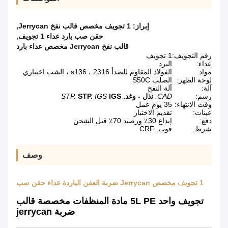
إبراز:
1 تجويف مخصص قالب نفخ Jerrycan
,
حقن صب بارد عداء 1 تجويف
,
قالب نفخ Jerrycan مخصص عداء بارد
رقم التجويف:
1 تجويف
عداء:
البرد
مواد:
الفولاذ المقاوم للصدأ 2316 ، s136 ، الشب اختياري
لوحة الظهر:
الصلب S50C
آلة:
آلة النفخ
رسم:
CAD.
نذل - وغد.
IGS
IGS
STP.
STP.
وقت الانتهاء:
35 يوم عمل
عينات:
تقديم الاختبار
دفع:
إيداع 30٪ ورصيد 70٪ قبل الشحن
شرط:
فوب. CRF
وصف
1 تجويف مخصص Jerrycan ضربة العفن الباردة عداء حقن صب
تجويف واحد 5L PE مادة المنظفات مخصصة قالب
ضربة jerrycan