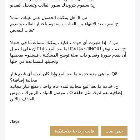
ج: سنقوم بتزويدك بصور القالب وتشغيل الفيديو
س 6: هل يمكنك الحصول على عينات منك؟
ج: نعم ، بعد الانتهاء من القالب ، سنقوم باختبار القالب وتقديم
عينات للفحص
س 7: إذا ظهرت أي جودة ، فكيف يمكنك مساعدتنا في حلها؟
ج: نعم ، توفر JINQIU دعمًا فنيًا لما بعد البيع ، إذا كان على العميل
أن يقدم صورة وفيديو ذات صلة توضح المشكلة ، فسنقوم بفحصها
وتحليلها للمساعدة في حلها
Q8: ما هي مدة خدمة ما بعد البيع وإذا كان لديك أي قطع غيار
مجانية إضافية؟
ج: خدمة ما بعد البيع مجانية لمدة عام واحد ، قطع غيار مجانية
إضافية نعم لديك مثل حلقة O ، موصل المياه ، الزنبرك ، دبوس
القاذف والابن
Tags:
حقن صب
قالب زجاجة بلاستيكية