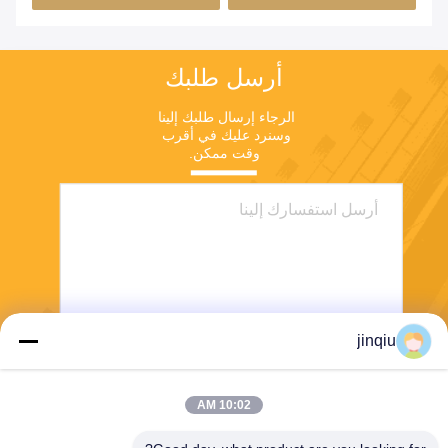
أرسل طلبك
الرجاء إرسال طلبك إلينا 
وسنرد عليك في أقرب 
وقت ممكن.
jinqiu
ارسل
10:02 AM