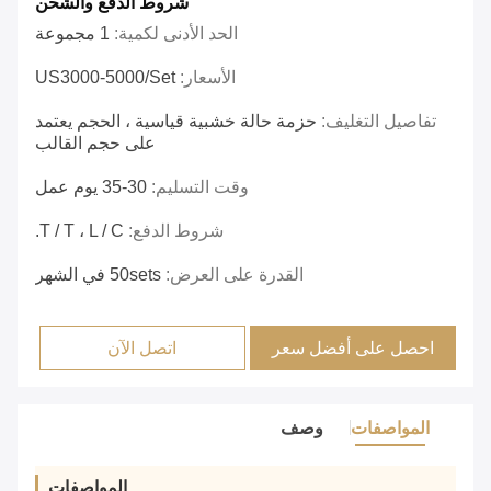
شروط الدفع والشحن
الحد الأدنى لكمية:
1 مجموعة
الأسعار:
US3000-5000/set
تفاصيل التغليف:
حزمة حالة خشبية قياسية ، الحجم يعتمد
على حجم القالب
وقت التسليم:
30-35 يوم عمل
شروط الدفع:
T / T ، L / C.
القدرة على العرض:
50sets في الشهر
احصل على أفضل سعر
اتصل الآن
المواصفات
وصف
المواصفات