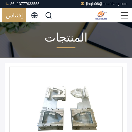
86--13777933555
jinqiu08@mouldtang.com
إقتباس
المنتجات