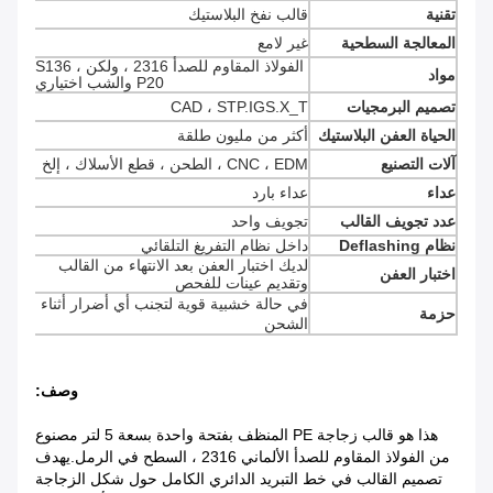
تقنية
قالب نفخ البلاستيك
المعالجة السطحية
غير لامع
الفولاذ المقاوم للصدأ 2316 ، ولكن S136 ،
مواد
P20 والشب اختياري
تصميم البرمجيات
CAD ، STP.IGS.X_T
الحياة العفن البلاستيك
أكثر من مليون طلقة
آلات التصنيع
CNC ، EDM ، الطحن ، قطع الأسلاك ، إلخ
عداء
عداء بارد
عدد تجويف القالب
تجويف واحد
نظام Deflashing
داخل نظام التفريغ التلقائي
لديك اختبار العفن بعد الانتهاء من القالب
اختبار العفن
وتقديم عينات للفحص
في حالة خشبية قوية لتجنب أي أضرار أثناء
حزمة
الشحن
وصف:
هذا هو قالب زجاجة PE المنظف بفتحة واحدة بسعة 5 لتر مصنوع
من الفولاذ المقاوم للصدأ الألماني 2316 ، السطح في الرمل.يهدف
تصميم القالب في خط التبريد الدائري الكامل حول شكل الزجاجة