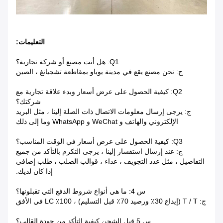
التعليمات:
Q1: هل أنت مصنع أو شركة تجارية؟
ج: نحن مصنع يقع في مدينة يوياو بمقاطعة تشجيانغ ، الصين
Q2: كيفية الحصول على عرض أسعار وبدء علاقة تجارية مع
شركتك؟
ج: يرجى إرسال معلومات الاتصال ذات الصلة إلينا ، مثل البريد
الإلكتروني والهاتف و WeChat و WhatsApp وما إلى ذلك
Q3: كيفية الحصول على عرض أسعار في الوقت المناسب؟
ج: عند إرسال استفسار إلينا ، يرجى التكرم بالتأكد من جميع
التفاصيل ، مثل عدد التجويف ، عداء ، قوالب الصلب ، طلب إضافي
إذا كان لديك.
س 4: ما هي أنواع شروط الدفع التي تقبلونها؟
ج: T / T (إيداع 30٪ ورصيد 70٪ قبل التسليم) ، 100٪ LC في الأفق
س 5.قبل الشحن.كيفية التأكد من جودة القالب؟