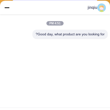
jinqiu
ارسل
4:51 PM
Good day, what product are you looking for?
Yuyao Jinqiu Plastic Mould Co., Ltd.
jinqiu08@mouldtang.com
86--13777933555
قرية tangjiazha ، شارع ditan
g ، مدينة يوياو ، مقاطعة تشجيان
غ ، الصين
الصين جيدة الجودة حقن قالب من البلاستيك المورد. حقوق الطبع والنشر © 2025