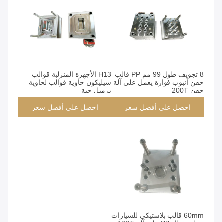
8 تجويف طول 99 مم PP قالب
H13 الأجهزة المنزلية قوالب
حقن أنبوب فوارة يعمل على آلة
سيليكون حاوية قوالب لحاوية
حقن 200T
برميل حبة
احصل على أفضل سعر
احصل على أفضل سعر
60mm قالب بلاستيكي للسيارات