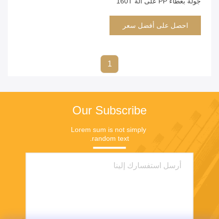
جولة بغطاء PP على آلة 160T
احصل على أفضل سعر
1
Our Subscribe
Lorem sum is not simply 
random text.