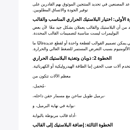
د المصنعين في تحديد المنتجين الموثوق بهم القادرين على
توفير الجودة والاتساق المطلوبين.
 الأولى: اختيار البلاستيك الحراري المناسب والقالب
د من أن البلاستيك والقالب يعملان بشكل جيد معًا  لأن بعض
البوليمرات ليست مناسبة لتصميمات القالب المحددة.
ي.يمكن تصميم القوالب لقطعة واحدة أو لقطع عديدةغالبًا ما
 الألومنيوم بسبب التعرض المستمر للضغط العالي والحرارة.
الخطوة 2: ذوبان وتغذية البلاستيك الحراري
دم آلات صب الحقن إما الطاقة الهيدروليكية أو الكهربائية.
معظم الآلات تتكون من
-مُحمل،
-برميل طويل ساخن مع مسمار حقن داخله،
-بوابة في نهاية البرميل، و
-أداة قالب مربوطة بالبوابة
الخطوة الثالثة: إضافة البلاستيك إلى القالب