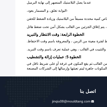
عندما يصل البلاستيك المنصهر إلى نهاية البرميل
-البوابة تغلق، و المسمار يعود،
اص كمية محددة مسبقاً من البلاستيك وزيادة الضغط للحقن
 يتم إغلاق الجزئين من القالب بشكل آمن تحت ضغط هائل
الخطوة الرابعة: وقت الانتظار والتبريد
ط لفترة معينة من الزمن ، والمعروفة باسم وقت الاحتفاظ.
 والتثبيت في القالب ، وهي عملية تعرف باسم وقت التبريد.
الخطوة 5: عمليات إزالة والتشطيب
ج من القالب.ثم يقع المكون في غرفة أو على شريط ناقل في
مكونات جاهزة ليتم تعبئتها وإرسالها إلى الشركات المصنعة
اتصل بنا
jinqiu08@mouldtang.com