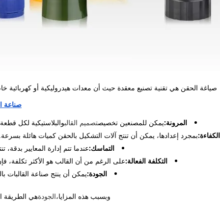
صياغة الحقن هي تقنية تصنيع معقدة حيث أن معدات هيدروليكية أو كهربائية خ
صناعة ال
المرونة:
يمكن للمصنعين تخصيص
تصميم القالب
والبلاستيكية لكل قطعة.
الكفاءة:
بمجرد إعدادها، يمكن أن تنتج آلات التشكيل بالحقن كميات هائلة بسرعة. 
التماسك:
عندما تتم إدارة المعايير بدقة، ت
التكلفة الفعالة:
على الرغم من أن القالب هو الأكثر تكلفة، فإ
الجودة:
يمكن أن ينتج صناعة القالبات با
وبسبب هذه المزايا،
الجودة
هي الطريقة ا