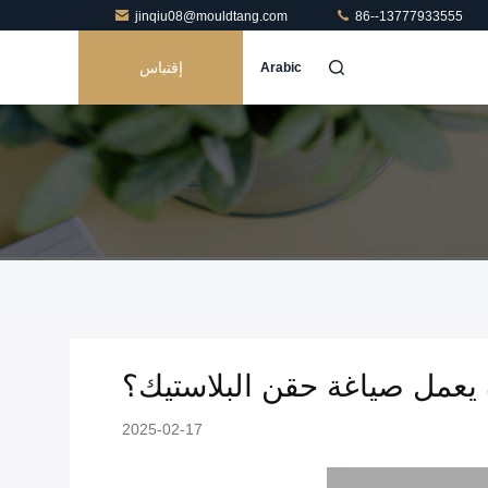
jinqiu08@mouldtang.com
86--13777933555
إقتباس
Arabic
يعمل صياغة حقن البلاستيك؟
2025-02-17