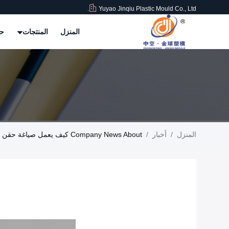
Yuyao Jinqiu Plastic Mould Co., Ltd.
المنزل
المنتجات
حو
المنزل
/
أخبار
/
Company News About كيف يعمل صياغة حقن البلاستيك؟