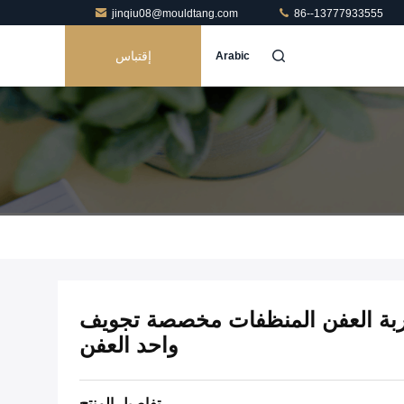
jinqiu08@mouldtang.com
86--13777933555
إقتباس
Arabic
كية ضربة العفن المنظفات مخصصة تجويف
واحد العفن
تفاصيل المنتج