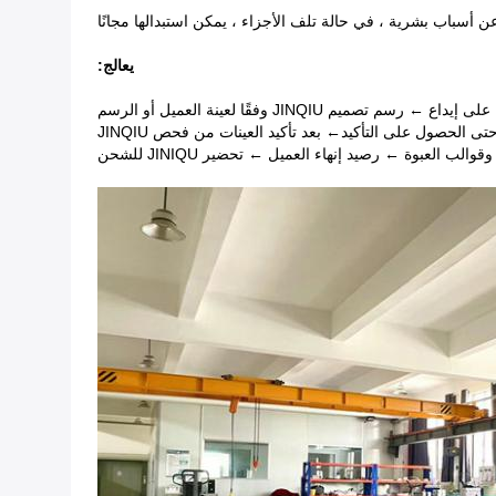
عن أسباب بشرية ، في حالة تلف الأجزاء ، يمكن استبدالها مجانًا
يعالج:
 تصميم JINQIU وفقًا لعينة العميل أو الرسم
← بعد تأكيد العينات من فحص JINQIU
وقوالب العبوة ← رصيد إنهاء العميل ← تحضير JINIQU للشحن