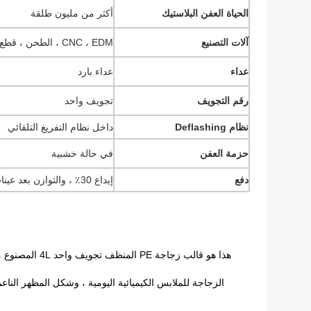
الحياة العفن البلاستيك
أكثر من مليون طلقة
آلات التصنيع
CNC ، EDM ، الطحن ، قطع الأسلاك ، إلخ
عداء
عداء بارد
رقم التجويف
تجويف واحد
نظام Deflashing
داخل نظام التفريغ التلقائي
حزمة العفن
في حالة خشبية
دفع
إيداع 30٪ ، والتوازن بعد عينات الموافقة قبل الشحن
هذا هو قالب زجاجة PE المنظف تجويف واحد 4L المصنوع من الفولاذ P20 ، السطح في الرمل.يهدف تصميم القالب في خط التبريد الدائري الكامل حول شكل الزجاجة إلى لمس التبريد الجيد أثناء الإنتاج.
الزجاجة للملابس الكيميائية اليومية ، وشكل المظهر النا