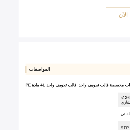
الآن
المواصفات
ات مخصصة قالب تجويف واحد
,
قالب تجويف واحد 4L مادة PE
P20 ، الفولاذ المقاوم للصدأ 2316 ، s136
ياري
لقائي
STP.