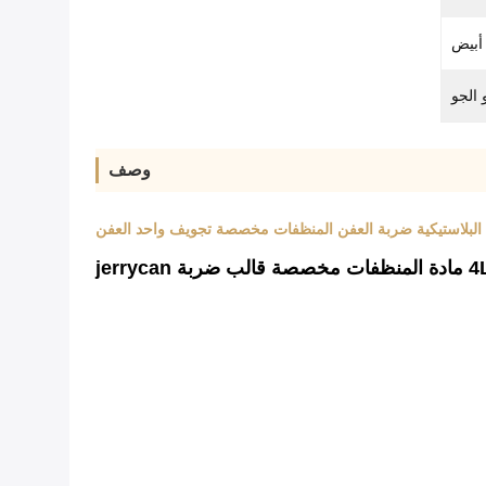
أبيض
 الجو
وصف