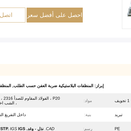
احصل على أفضل سعر
اتصل 
إبراز:
المنظفات البلاستيكية ضربة العفن حسب الطلب
,
المنظف
1 تجويف
مواد:
، الشب اخت
تبريد
بنية:
داخل التفريغ الت
PE
رسم:
CAD.
نذل - وغد.
IGS
IGS
STP.