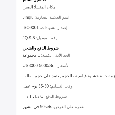
مكان المنشأ:
الصين
اسم العلامة التجارية:
Jinqiu
إصدار الشهادات:
ISO9001
رقم الموديل:
JQ-9-8
شروط الدفع والشحن
الحد الأدنى لكمية:
1 مجموعة
الأسعار:
US3000-5000/set
مة حالة خشبية قياسية ، الحجم يعتمد على حجم القالب
وقت التسليم:
30-35 يوم عمل
شروط الدفع:
T / T ، L / C.
القدرة على العرض:
50sets في الشهر