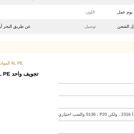
اللون:
توصيل:
عن طريق البحر أو
4L PE المواد البلاستيكية ضربة العفن المنظفات مخصصة تجويف واحد العفن
تجويف واحد 4L PE مادة المنظفات مخصصة قالب ضربة jerrycan