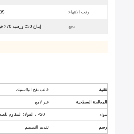
وقت الانتهاء:
35 يوم عمل
دفع:
إيداع 30٪ ورصيد 70٪ قبل الشحن
تقنية
قالب نفخ البلاستيك
المعالجة السطحية
غير لامع
P20 ، الفولاذ المقاوم للصدأ 2316 ، ولكن S136 ، P20 والشب اختياري
مواد
رسم
تقديم التصميم