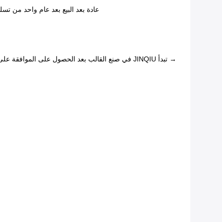
عادة بعد البيع بعد عام واحد من تسليم القالب ، تقدم NQIU
→ تبدأ JINQIU في صنع القالب بعد الحصول على الموافقة على الرسم من قبل العميل → قالب اختبار JINIQU وتقديم عينات للعميل للفحص حتى الحصول على التأكيد