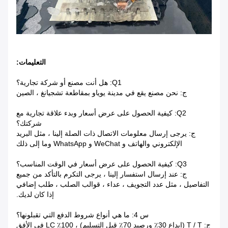
التعليمات:
Q1: هل أنت مصنع أو شركة تجارية؟
ج: نحن مصنع يقع في مدينة يوياو بمقاطعة تشجيانغ ، الصين
Q2: كيفية الحصول على عرض أسعار وبدء علاقة تجارية مع
شركتك؟
ج: يرجى إرسال معلومات الاتصال ذات الصلة إلينا ، مثل البريد
الإلكتروني والهاتف و WeChat و WhatsApp وما إلى ذلك
Q3: كيفية الحصول على عرض أسعار في الوقت المناسب؟
ج: عند إرسال استفسار إلينا ، يرجى التكرم بالتأكد من جميع
التفاصيل ، مثل عدد التجويف ، عداء ، قوالب الصلب ، طلب إضافي
إذا كان لديك.
س 4: ما هي أنواع شروط الدفع التي تقبلونها؟
ج: T / T (إيداع 30٪ ورصيد 70٪ قبل التسليم) ، 100٪ LC في الأفق