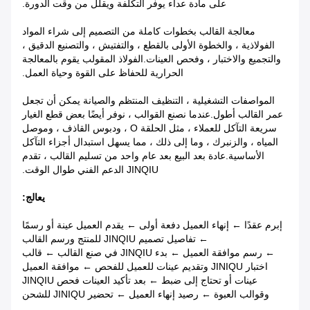
على مادة عداء يوفر التكلفة ويقلل من وقت الدورة.
معالجة القالب بخطوات كاملة من التصميم إلى شراء المواد
الفولاذية ، والخطوة الأولى بالقطع ، والتفتيش ، والتصنيع الدقيق ،
والتجميع والاختبار ، وفحص العينات.الفولاذ المقولب يقوم بالمعالجة
الحرارية للحفاظ على القوة وحياة العمل.
المواصفات التشغيلية ، التنظيف المنتظم والصيانة يمكن أن تجعل
عمر القالب أطول.عندما نصنع القوالب ، نوفر أيضًا بعض قطع الغيار
سريعة التآكل للعملاء ، مثل الحلقة O ، ودبوس القاذف ، وموصل
المياه ، والزنبرك ، وما إلى ذلك ، مما يسهل استبدال أجزاء التآكل
الأساسية.عادة بعد البيع بعد عام واحد من تسليم القالب ، تقدم
JINQIU الدعم الفني طوال الوقت.
يعالج:
إبرم عقدًا ← إنهاء العميل دفعة أولى ← يقدم العميل عينة أو رسمًا
← تفاصيل تصميم JINQIU للمنتج ورسم القالب
← رسم موافقة العميل ← بدء JINQIU في صنع القالب ← قالب
اختبار JINIQU وتقديم عينات للعميل للفحص ← موافقة العميل
عينات أو تحتاج إلى ضبط ← بعد تأكيد العينات فحص JINQIU
وقوالب العبوة ← رصيد إنهاء العميل ← تحضير JINIQU للشحن