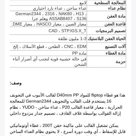
المعالجة السطحية
لامع
نظام عداء
عداء ساخن ، عداء بارد اختياري
German2344 ، 2316 ، NAK80 ، H13 ،
مادة العفن
ASSAB8407 ، S136 وهلم جرا
قاعدة العفن
معيار الصين ، معيار HASCO ، معيار DME.
تصميم البرمجيات
CAD ، STP.IGS.X_T
الحياة العفن البلاستيك
1-3 مليون طلقة
آلات التصنيع
CNC ، EDM ، الطحن ، قطع الأسلاك ، إلخ
مادة الغطاء
مادة PP
في حالة خشبية قوية لتجنب أي أضرار أثناء
حزمة
الشحن
وصف:
هذا هو غطاء fliptop للمواد D40mm PP لقالب الأنبوب في التجويف
16.يستخدم قلب القالب والتجويف German2344 للمعالجة
الحرارية ، معيار قاعدة القالب P20 ، عداء ساخن - YUDO ، نظام
إزالة القوالب بواسطة غلاف القاذف ، تصميم جدار مزدوج داخلي
يمكن تشغيل القالب على ماكينة حقن 200T ، غطاء أوتوماتيكي
قابل للإسقاط ، أي وقت دورة أسرع ، لا يحتوي نظام العداء الساخن