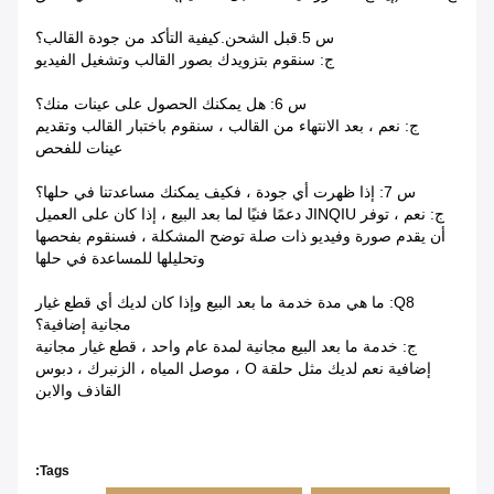
س 5.قبل الشحن.كيفية التأكد من جودة القالب؟
ج: سنقوم بتزويدك بصور القالب وتشغيل الفيديو
س 6: هل يمكنك الحصول على عينات منك؟
ج: نعم ، بعد الانتهاء من القالب ، سنقوم باختبار القالب وتقديم
عينات للفحص
س 7: إذا ظهرت أي جودة ، فكيف يمكنك مساعدتنا في حلها؟
ج: نعم ، توفر JINQIU دعمًا فنيًا لما بعد البيع ، إذا كان على العميل
أن يقدم صورة وفيديو ذات صلة توضح المشكلة ، فسنقوم بفحصها
وتحليلها للمساعدة في حلها
Q8: ما هي مدة خدمة ما بعد البيع وإذا كان لديك أي قطع غيار
مجانية إضافية؟
ج: خدمة ما بعد البيع مجانية لمدة عام واحد ، قطع غيار مجانية
إضافية نعم لديك مثل حلقة O ، موصل المياه ، الزنبرك ، دبوس
القاذف والابن
Tags: