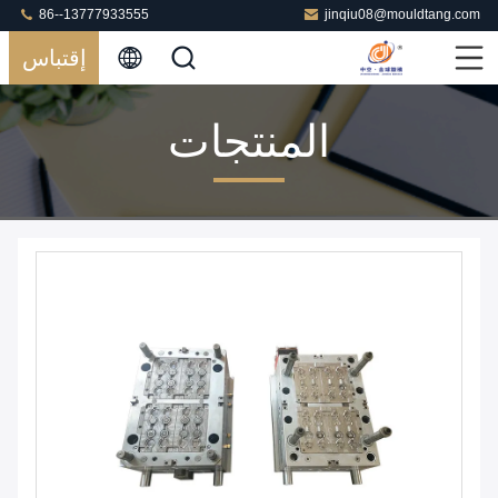
86--13777933555
jinqiu08@mouldtang.com
إقتباس
المنتجات