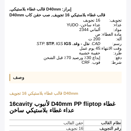
إبراز:
D40mm قالب غطاء بلاستيكي
,
قالب غطاء بلاستيكي 16 تجويف
,
صب حقن كاب D40mm
تجويف:
16 تجويف
عداء:
عداء ساخن- YUDO
مواد:
ألماني 2344
مادة الغطاء:
ص
آلة:
200 ت
رسم:
CAD.
نذل - وغد.
IGS
IGS
STP.
STP.
وقت الانتهاء:
45 يوم عمل
طَرد:
حقيبة خشبية
دفع:
إيداع 30٪ ورصيد 70٪ قبل الشحن
شرط:
فوب. CRF
وصف
D40mm قالب غطاء بلاستيكي 16 تجويف
غطاء D40mm PP fliptop لأنبوب 16cavity
عداء غطاء بلاستيكي ساخن
نظام القالب
حقن القالب
رقم التجويف
16 تجويف