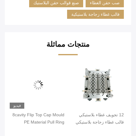
صب حقن الغطاء
صنع قوالب حقن البلاستيك
قالب غطاء زجاجة بلاستيكية
منتجات مماثلة
يو
فيديو
12 تجويف غطاء بلاستيكي
8cavity Flip Top Cap Mould
قالب غطاء زجاجة بلاستيكي
PE Material Pull Ring
لزجاجة أنبوب
لزجاجة صلصة الصويا
للز