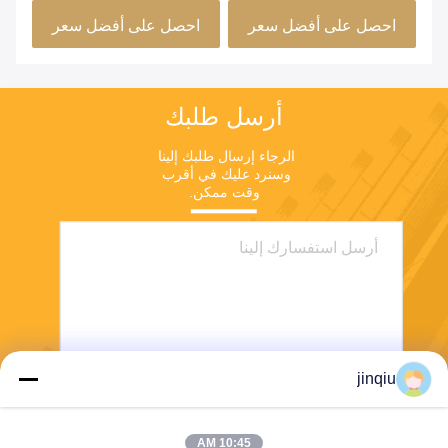
احصل على أفضل سعر
احصل على أفضل سعر
ا
أرسل طلبك
الرجاء إرسال طلبك إلينا 
وسنرد عليك في أقرب 
وقت ممكن.
jinqiu
ارسل
10:45 AM