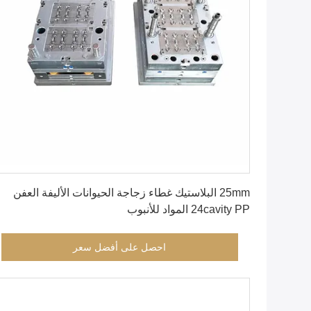
احصل على أفضل سعر
25mm البلاستيك غطاء زجاجة الحيوانات الأليفة العفن
24cavity PP المواد للأنبوب
احصل على أفضل سعر