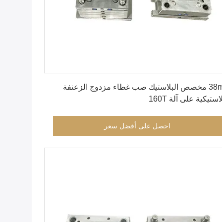
احصل على أفضل سعر
38mm مخصص البلاستيك صب غطاء مزدوج الزعنفة
استيكية على آلة 160T
احصل على أفضل سعر