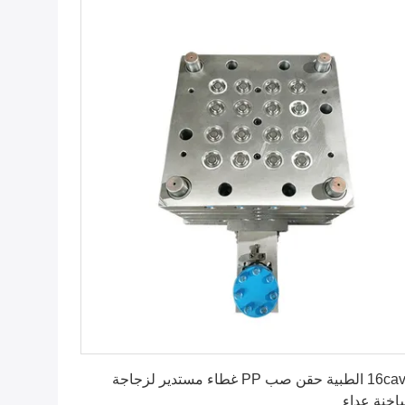
احصل على أفضل سعر
16cavity الطبية حقن صب PP غطاء مستدير لزجاجة
اخنة عداء