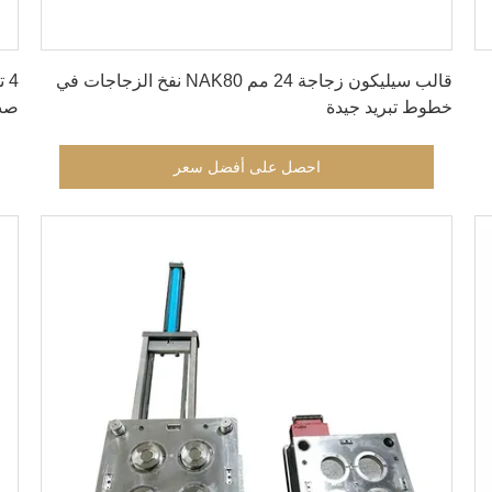
احصل على أفضل سعر
قالب سيليكون زجاجة 24 مم NAK80 نفخ الزجاجات في
خطوط تبريد جيدة
صب
احصل على أفضل سعر