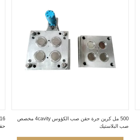
احصل على أفضل سعر
500 مل كرين جرة حقن صب الكؤوس 4cavity مخصص
صب البلاستيك
حق