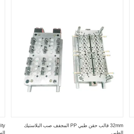
احصل على أفضل سعر
32mm قالب حقن طبي PP المجفف صب البلاستيك
الطبي
الس