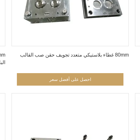
احصل على أفضل سعر
80mm غطاء بلاستيكي متعدد تجويف حقن صب القالب
البل
احصل على أفضل سعر