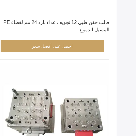
احصل على أفضل سعر
قالب حقن طبي 12 تجويف عداء بارد 24 مم لغطاء PE
المسيل للدموع
احصل على أفضل سعر