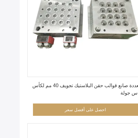
احصل على أفضل سعر
متعددة صانع قوالب حقن البلاستيك تجويف 40 مم لكأس
س جولة
احصل على أفضل سعر