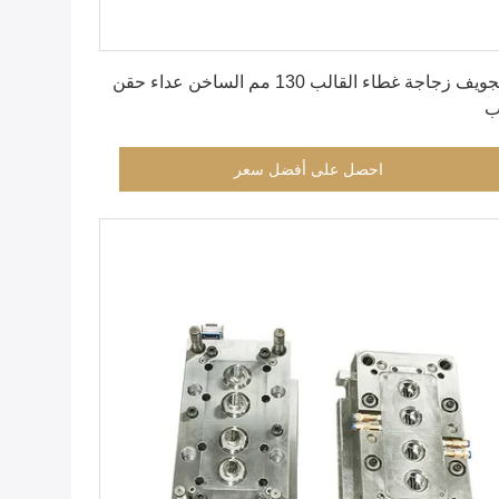
احصل على أفضل سعر
4 تجويف زجاجة غطاء القالب 130 مم الساخن عداء حقن
احصل على أفضل سعر