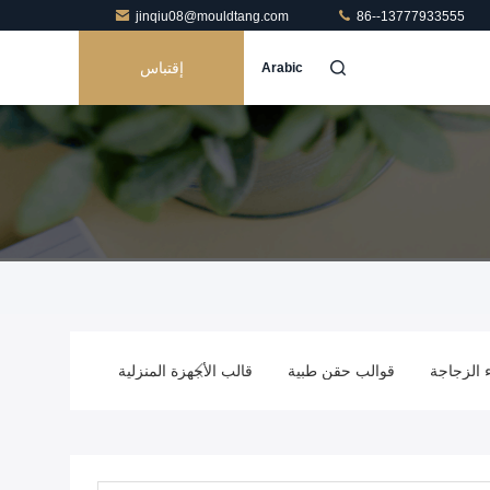
jinqiu08@mouldtang.com
86--13777933555
إقتباس
Arabic
 الزجاجة
قوالب حقن طبية
قالب الأجهزة المنزلية
صب حقن التج