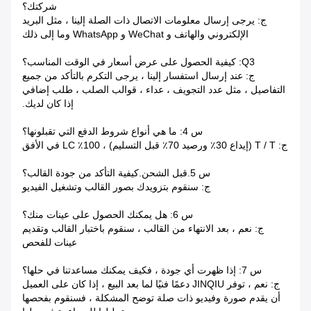
شركتك؟
ج: يرجى إرسال معلومات الاتصال ذات الصلة إلينا ، مثل البريد
الإلكتروني والهاتف و WeChat و WhatsApp وما إلى ذلك
Q3: كيفية الحصول على عرض أسعار في الوقت المناسب؟
ج: عند إرسال استفسار إلينا ، يرجى التكرم بالتأكد من جميع
التفاصيل ، مثل عدد التجويف ، عداء ، قوالب الصلب ، طلب إضافي
إذا كان لديك.
س 4: ما هي أنواع شروط الدفع التي تقبلونها؟
ج: T / T (إيداع 30٪ ورصيد 70٪ قبل التسليم) ، 100٪ LC في الأفق
س 5.قبل الشحن.كيفية التأكد من جودة القالب؟
ج: سنقوم بتزويدك بصور القالب وتشغيل الفيديو
س 6: هل يمكنك الحصول على عينات منك؟
ج: نعم ، بعد الانتهاء من القالب ، سنقوم باختبار القالب وتقديم
عينات للفحص
س 7: إذا ظهرت أي جودة ، فكيف يمكنك مساعدتنا في حلها؟
ج: نعم ، توفر JINQIU دعمًا فنيًا لما بعد البيع ، إذا كان على العميل
أن يقدم صورة وفيديو ذات صلة توضح المشكلة ، فسنقوم بفحصها