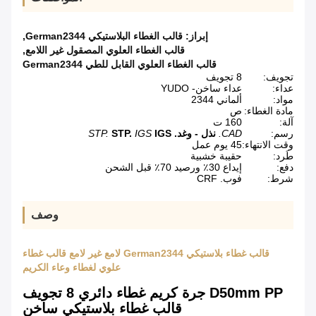
إبراز:
قالب الغطاء البلاستيكي German2344
,
قالب الغطاء العلوي المصقول غير اللامع
,
قالب الغطاء العلوي القابل للطي German2344
تجويف:
8 تجويف
عداء:
عداء ساخن- YUDO
مواد:
ألماني 2344
مادة الغطاء:
ص
آلة:
160 ت
رسم:
CAD.
نذل - وغد.
IGS
IGS
STP.
STP.
وقت الانتهاء:
45 يوم عمل
طَرد:
حقيبة خشبية
دفع:
إيداع 30٪ ورصيد 70٪ قبل الشحن
شرط:
فوب. CRF
وصف
قالب غطاء بلاستيكي German2344 لامع غير لامع قالب غطاء
علوي لغطاء وعاء الكريم
D50mm PP جرة كريم غطاء دائري 8 تجويف
قالب غطاء بلاستيكي ساخن