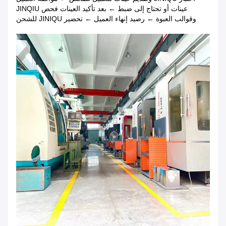
عينات أو تحتاج إلى ضبط ← بعد تأكيد العينات فحص JINQIU
وقوالب العبوة ← رصيد إنهاء العميل ← تحضير JINIQU للشحن