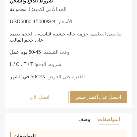
شروط الدفع والشحن
الحد الأدنى لكمية:
1 مجموعة
الأسعار:
USD6000-15000/set
تفاصيل التغليف:
حزمة حالة خشبية قياسية ، الحجم يعتمد
على حجم القالب
وقت التسليم:
45-60 يوم عمل
شروط الدفع:
L / C ، T / T
القدرة على العرض:
50sets في الشهر
احصل على أفضل سعر
اتصل الآن
المواصفات
وصف
المواصفات