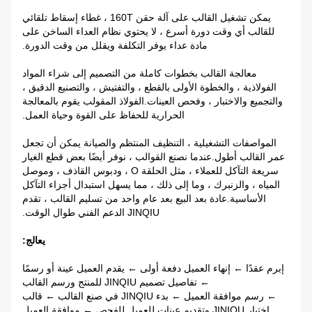
يمكن تشغيل القالب على آلة حقن 160T ، غطاء إسقاط تلقائي
للقالب أي وقت دورة أسرع ، لا يحتوي نظام العداء الساخن على
مادة عداء يوفر التكلفة ويقلل من وقت الدورة.
معالجة القالب بخطوات كاملة من التصميم إلى شراء المواد
الفولاذية ، والخطوة الأولى بالقطع ، والتفتيش ، والتصنيع الدقيق ،
والتجميع والاختبار ، وفحص العينات.الفولاذ المقولب يقوم بالمعالجة
الحرارية للحفاظ على القوة وحياة العمل.
المواصفات التشغيلية ، التنظيف المنتظم والصيانة يمكن أن تجعل
عمر القالب أطول.عندما نصنع القوالب ، نوفر أيضًا بعض قطع الغيار
سريعة التآكل للعملاء ، مثل الحلقة O ، ودبوس القاذف ، وموصل
المياه ، والزنبرك ، وما إلى ذلك ، مما يسهل استبدال أجزاء التآكل
الأساسية.عادة بعد البيع بعد عام واحد من تسليم القالب ، تقدم
JINQIU الدعم الفني طوال الوقت.
يعالج:
إبرم عقدًا ← إنهاء العميل دفعة أولى ← يقدم العميل عينة أو رسمًا
← تفاصيل تصميم JINQIU للمنتج ورسم القالب
← رسم موافقة العميل ← بدء JINQIU في صنع القالب ← قالب
اختبار JINIQU وتقديم عينات للعميل للفحص ← موافقة العميل