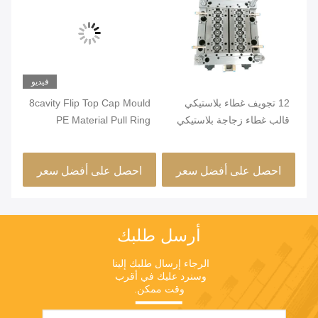
يو
فيديو
12 تجويف غطاء بلاستيكي
8cavity Flip Top Cap Mould
قالب غطاء زجاجة بلاستيكي
PE Material Pull Ring
لزجاجة أنبوب
لزجاجة صلصة الصويا
للز
احصل على أفضل سعر
احصل على أفضل سعر
ا
أرسل طلبك
الرجاء إرسال طلبك إلينا 
وسنرد عليك في أقرب 
وقت ممكن.