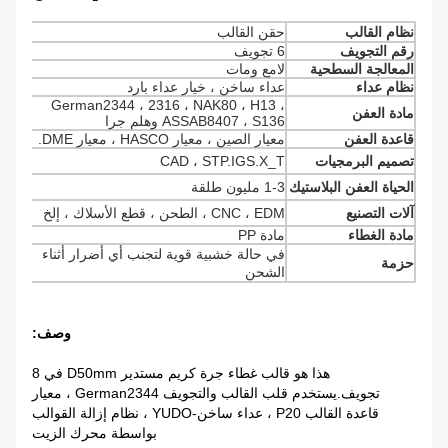
نظام القالب
حقن القالب
رقم التجويف
6 تجويف
المعالجة السطحية
لامع ومات
نظام عداء
عداء ساخن ، خيار عداء بارد
German2344 ، 2316 ، NAK80 ، H13 ،
مادة العفن
ASSAB8407 ، S136 وهلم جرا
قاعدة العفن
معيار الصين ، معيار HASCO ، معيار DME.
تصميم البرمجيات
CAD ، STP.IGS.X_T
الحياة العفن البلاستيك
1-3 مليون طلقة
آلات التصنيع
CNC ، EDM ، الطحن ، قطع الأسلاك ، إلخ
مادة الغطاء
مادة PP
في حالة خشبية قوية لتجنب أي أضرار أثناء
حزمة
الشحن
وصف:
هذا هو قالب غطاء جرة كريم مستدير D50mm في 8
تجويف.يستخدم قلب القالب والتجويف German2344 ، معيار
قاعدة القالب P20 ، عداء ساخن-YUDO ، نظام إزالة القوالب
بواسطة محرك الزيت