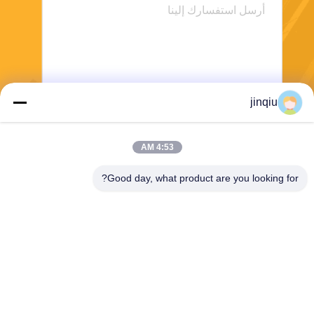
jinqiu
ارسل
4:53 AM
Good day, what product are you looking for?
Yuyao Jinqiu Plastic Mould Co., Ltd.
jinqiu08@mouldtang.com
86--13777933555
قرية tangjiazha ، شارع ditan