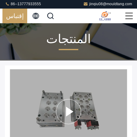
86--13777933555
jinqiu08@mouldtang.com
إقتباس
المنتجات