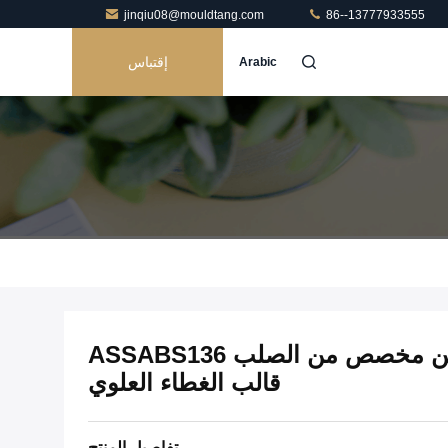
jinqiu08@mouldtang.com
86--13777933555
إقتباس
Arabic
24 تجويف 24/410 قالب حقن مخصص من الصلب ASSABS136
قالب الغطاء العلوي
تفاصيل المنتج