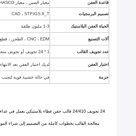
قاعدة العفن
معيار الصين ، معيار HASCO ، معيار DME.
تصميم البرمجيات
CAD ، STP.IGS.X_T
الحياة العفن البلاستيك
1-3 مليون طلقة
آلات التصنيع
CNC ، EDM ، الطحن ، قطع الأسلاك ، إلخ
عدد تجويف القالب
1 * 24 تجويف أو تجويف متعدد يعتمد على حسب الطلب
اختبار العفن
لديك اختبار العفن بعد الانته
حزمة
في حالة خشبية قوية لتجنب أ
24 تجويف 24/410 قالب حقن غطاء بلاستيكي يعمل في عداء شبه ساخن ، أيضًا عداء بارد أو عداء ساخن للخيار ، يجب أن يعمل القالب على ماكينة حقن 200T-250T ، الإخراج اليومي حوالي 85000 قطعة
معالجة القالب بخطوات كاملة من التصميم إلى شراء المواد ال