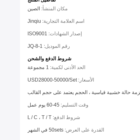
مكان المنشأ:
الصين
اسم العلامة التجارية:
Jinqiu
إصدار الشهادات:
ISO9001
رقم الموديل:
JQ-8-1
شروط الدفع والشحن
الحد الأدنى لكمية:
1 مجموعة
الأسعار:
USD28000-50000/set
مة حالة خشبية قياسية ، الحجم يعتمد على حجم القالب
وقت التسليم:
45-60 يوم عمل
شروط الدفع:
L / C ، T / T
القدرة على العرض:
50sets في الشهر