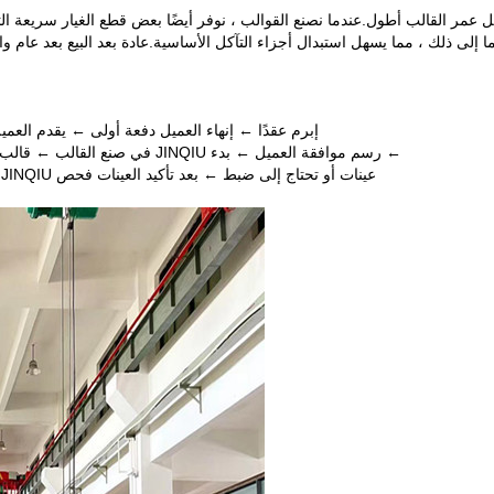
لى ذلك ، مما يسهل استبدال أجزاء التآكل الأساسية.عادة بعد البيع بعد عام واحد من تسليم القالب ، ت
إبرم عقدًا ← إنهاء العميل دفعة أولى ← يقدم العميل عينة أو رسمً
← رسم موافقة العميل ← بدء JINQIU في صنع القالب ← قالب اختبار JINIQU وتقديم عينات للعميل للفحص ← موافقة العميل
عينات أو تحتاج إلى ضبط ← بعد تأكيد العينات فحص JINQIU وقوالب العبوة ← رصيد إنهاء العميل ← تحضير JINIQU للشحن