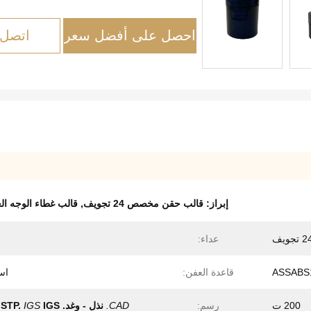
احصل على أفضل سعر
اتصل 
إبراز:
قالب حقن مخصص 24 تجويف
,
قالب غطاء الوجه العلوي 24
 تجويف
عداء:
قاعدة العفن:
اس
200 ت
رسم:
CAD.
نذل - وغد.
IGS
IGS
STP.