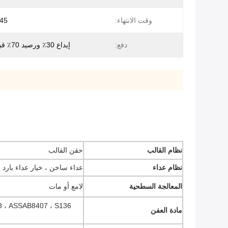
وقت الانتهاء:
45 يوم عمل
دفع:
إيداع 30٪ ورصيد 70٪ قبل الشحن
نظام القالب
حقن القالب
نظام عداء
عداء ساخن ، خيار عداء بارد
المعالجة السطحية
لامع أو مات
مادة العفن