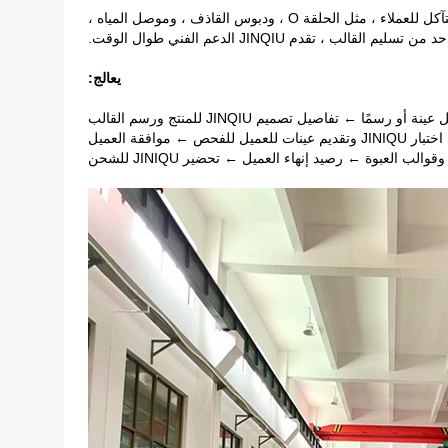
المواصفات التشغيلية ، التنظيف المنتظم والصيانة يمكن أن تجعل عمر القالب أطول.عندما نصنع القوالب ، نوفر أيضًا بعض قطع الغيار سريعة التآكل للعملاء ، مثل الحلقة O ، ودبوس القاذف ، وموصل المياه ،
قدم JINQIU الدعم الفني طوال الوقت.
يعالج:
ا ← تفاصيل تصميم JINQIU للمنتج ورسم القالب