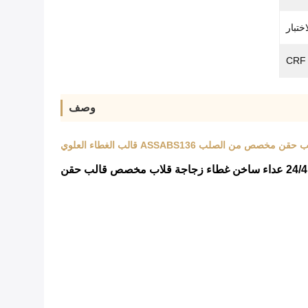
ختبار
وصف