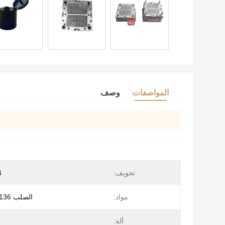
المواصفات
وصف
تجويف:
24
مواد:
الصلب ASSABS136
آلة: