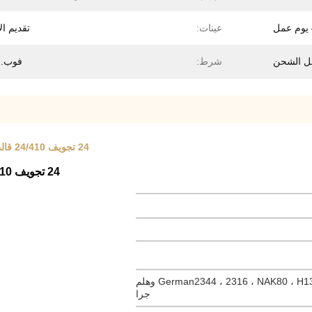
عينات:
تقديم الا
شرط:
فوب. CRF
24 تجويف 24/410 قالب حقن مخصص من الصلب ASSABS136 قالب الغطاء العلوي
24 تجويف 24/410 عداء ساخن غطاء زجاجة قلاب مخصص قالب حقن
German2344 ، 2316 ، NAK80 ، H13 ، ASSAB8407 ، S136 وهلم
جرا