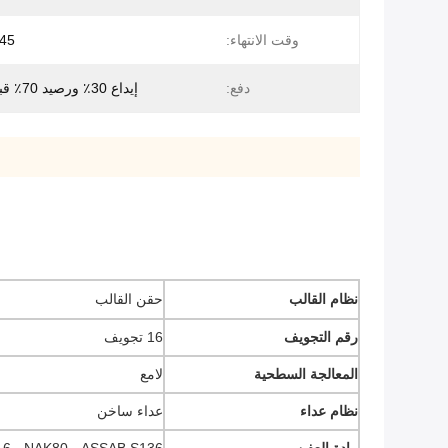
وقت الانتهاء:
45 يوم عمل
دفع:
إيداع 30٪ ورصيد 70٪ قبل الشحن
نظام القالب
حقن القالب
رقم التجويف
16 تجويف
المعالجة السطحية
لامع
نظام عداء
عداء ساخن