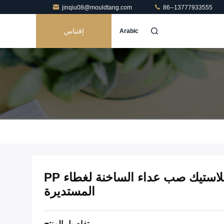
jinqiu08@mouldtang.com
86--13777933555
إقتباس
Arabic
24mm مخصص حقن البلاستيك صب عداء الساخنة لغطاء PP
المستديرة
تفاصيل المنتج