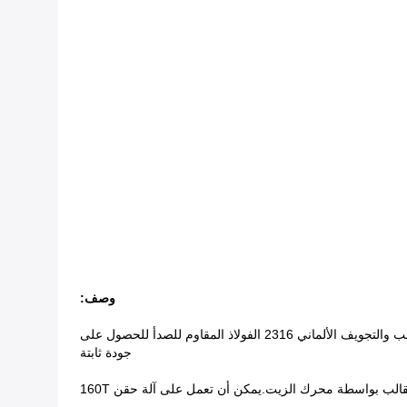
وصف:
هذا هو غطاء دائري D24mm في مادة PP مناسبة للزجاجة ، سطح تجويف القالب شديد اللمعان ، القالب يعمل في عداء ساخن ، يستخدم اللب والتجويف الألماني 2316 الفولاذ المقاوم للصدأ للحصول على
جودة ثابتة
لقالب بواسطة محرك الزيت.يمكن أن تعمل على آلة حقن 160T