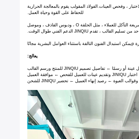
ختبار ، وفحص العينات.الفولاذ المقولب يقوم بالمعالجة الحرارية
للحفاظ على القوة وحياة العمل.
يمكن أن تحافظ المواصفات التشغيلية والتنظيف والصيانة المنتظمين على عمر أطول للعفن.عندما نصنع القوالب ، نوفر أيضًا بعض قطع الغيار سريعة التآكل للعملاء ، مثل الحلقة O ، ودبوس القاذف ، وموصل
قدم JINQIU الدعم الفني طوال الوقت.
يمكن استبدال الفنون التالفة باستثناء العوامل البشرية مجانًا
يعالج:
ا ← تفاصيل تصميم JINQIU للمنتج ورسم القالب