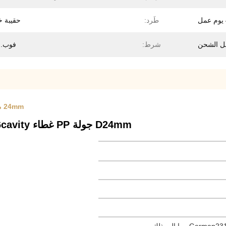
طَرد:
حقيبة خ
شرط:
فوب. CRF
24mm مخصص حقن البلاستيك صب عداء الساخنة لغطاء PP المستديرة
D24mm جولة PP غطاء 16cavity عداء ساخن لقالب حقن مخصص للزجاجة