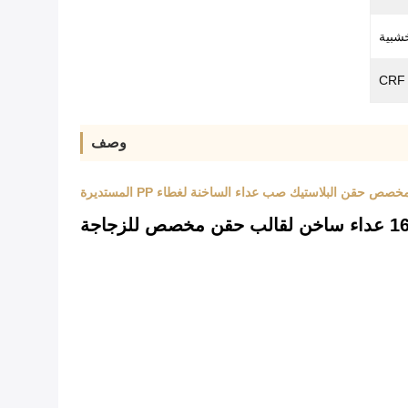
شبية
وصف