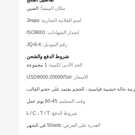
مكان المنشأ:
الصين
اسم العلامة التجارية:
Jinqiu
إصدار الشهادات:
ISO9001
رقم الموديل:
JQ-8-4
شروط الدفع والشحن
الحد الأدنى لكمية:
1 مجموعة
الأسعار:
USD8000-20000/set
مة حالة خشبية قياسية ، الحجم يعتمد على حجم القالب
وقت التسليم:
45-60 يوم عمل
شروط الدفع:
L / C ، T / T
القدرة على العرض:
50sets في الشهر