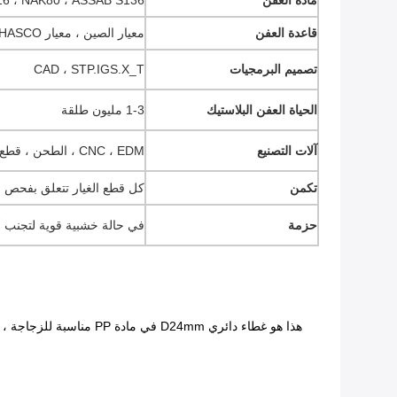
مادة العفن
erman2316 ، NAK80 ، ASSAB S136
قاعدة العفن
معيار الصين ، معيار HASCO ، معيار DME.
تصميم البرمجيات
CAD ، STP.IGS.X_T
الحياة العفن البلاستيك
1-3 مليون طلقة
آلات التصنيع
CNC ، EDM ، الطحن ، قطع الأسلاك ، إلخ
تكمن
كل قطع الغيار تتعلق بفحص 
حزمة
في حالة خشبية قوية لتجنب أ