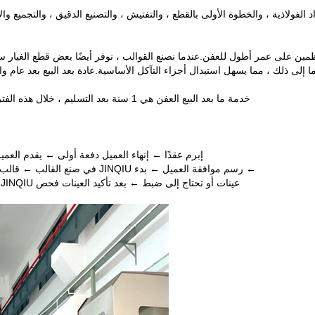
فولاذية ، والخطوة الأولى بالقطع ، والتفتيش ، والتصنيع الدقيق ، والتجميع والا
لى ذلك ، مما يسهل استبدال أجزاء التآكل الأساسية.عادة بعد البيع بعد عام واحد من تسليم القالب ، ت
خدمة ما بعد البيع العفن هي 1 سنة بعد التسليم ، خلال هذه الفترة p
إبرم عقدًا ← إنهاء العميل دفعة أولى ← يقدم العميل عينة أو رسمً
← رسم موافقة العميل ← بدء JINQIU في صنع القالب ← قالب اختبار JINIQU وتقديم عينات للعميل للفحص ← موافقة العميل
عينات أو تحتاج إلى ضبط ← بعد تأكيد العينات فحص JINQIU وقوالب العبوة ← رصيد إنهاء العميل ← تحضير JINIQU للشحن