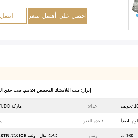
احصل على أفضل سعر
اتصل 
إبراز:
صب البلاستيك المخصص 24 مم
,
صب حقن البلا
 تجويف
عداء:
ماركة hot-YUDO
قاعدة العفن:
اس
160 ت
رسم:
CAD.
نذل - وغد.
IGS
IGS
STP.