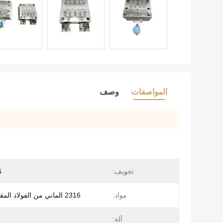
المواصفات
وصف
تجويف:
16
مواد:
2316 الماني من الفولاذ المقاوم للصدأ
آلة: