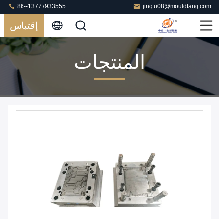
86--13777933555
jinqiu08@mouldtang.com
إقتباس
المنتجات