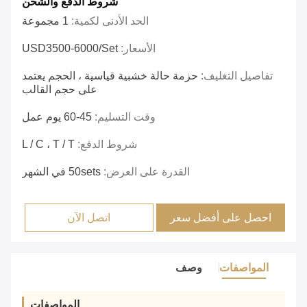
شروط الدفع والشحن
الحد الأدنى لكمية:
1 مجموعة
الأسعار:
USD3500-6000/set
تفاصيل التغليف:
حزمة حالة خشبية قياسية ، الحجم يعتمد
على حجم القالب
وقت التسليم:
45-60 يوم عمل
شروط الدفع:
L / C ، T / T
القدرة على العرض:
50sets في الشهر
احصل على أفضل سعر
اتصل الآن
المواصفات
وصف
المواصفات