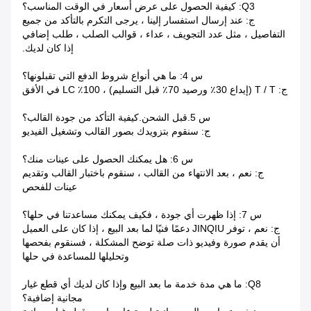
Q3: كيفية الحصول على عرض أسعار في الوقت المناسب؟
ج: عند إرسال استفسار إلينا ، يرجى التكرم بالتأكد من جميع
التفاصيل ، مثل عدد التجويف ، عداء ، قوالب الصلب ، طلب إضافي
إذا كان لديك.
س 4: ما هي أنواع شروط الدفع التي تقبلونها؟
ج: T / T (إيداع 30٪ ورصيد 70٪ قبل التسليم) ، 100٪ LC في الأفق
س 5.قبل الشحن.كيفية التأكد من جودة القالب؟
ج: سنقوم بتزويدك بصور القالب وتشغيل الفيديو
س 6: هل يمكنك الحصول على عينات منك؟
ج: نعم ، بعد الانتهاء من القالب ، سنقوم باختبار القالب وتقديم
عينات للفحص
س 7: إذا ظهرت أي جودة ، فكيف يمكنك مساعدتنا في حلها؟
ج: نعم ، توفر JINQIU دعمًا فنيًا لما بعد البيع ، إذا كان على العميل
أن يقدم صورة وفيديو ذات صلة توضح المشكلة ، فسنقوم بفحصها
وتحليلها للمساعدة في حلها
Q8: ما هي مدة خدمة ما بعد البيع وإذا كان لديك أي قطع غيار
مجانية إضافية؟