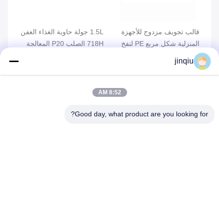
ة
قالب تجويف مزدوج للأجهزة
1.5L جولة حاوية الغذاء العفن
عدا
المنزلية شكل مربع PE لنفخ
718H الصلب P20 المعالجة
الع
الحاوية
السطحية الرملي
مصبوب 
jinqiu
احصل على أفضل سعر
احصل على أفضل سعر
ا
8:52 AM
Good day, what product are you looking for?
أرسل طلبك
الرجاء إرسال طلبك إلينا 
وسنرد عليك في أقرب 
وقت ممكن.