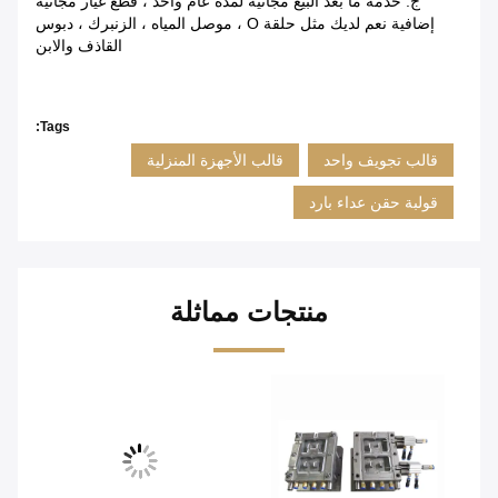
ج: خدمة ما بعد البيع مجانية لمدة عام واحد ، قطع غيار مجانية
إضافية نعم لديك مثل حلقة O ، موصل المياه ، الزنبرك ، دبوس
القاذف والابن
Tags:
قالب تجويف واحد
قالب الأجهزة المنزلية
قولبة حقن عداء بارد
منتجات مماثلة