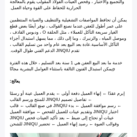
والتجميع والاختبار ، وفحص العينات.الفولاذ المقولب يقوم بالمعالجة
الحرارية للحفاظ على القوة وحياة العمل.
يمكن أن تحافظ المواصفات التشغيلية والتنظيف والصيانة المنتظمين
على عمر أطول للعفن.عندما نصنع القوالب ، نوفر أيضًا بعض قطع
الغيار سريعة التآكل للعملاء ، مثل الحلقة O ، ودبوس القاذف ،
وموصل المياه ، والزنبرك ، وما إلى ذلك ، مما يسهل استبدال أجزاء
التآكل الأساسية.عادة بعد البيع بعد عام واحد من تسليم القالب ،
تقدم JINQIU الدعم الفني طوال الوقت.
خدمة ما بعد البيع العفن هي 1 سنة بعد التسليم ، خلال هذه الفترة
p
يمكن استبدال الفنون التالفة باستثناء العوامل البشرية مجانًا
يعالج:
إبرم عقدًا ← إنهاء العميل دفعة أولى ← يقدم العميل عينة أو رسمًا
← تفاصيل تصميم JINQIU للمنتج ورسم القالب
← رسم موافقة العميل ← بدء JINQIU في صنع القالب ← قالب
اختبار JINIQU وتقديم عينات للعميل للفحص ← موافقة العميل
عينات أو تحتاج إلى ضبط ← بعد تأكيد العينات فحص JINQIU
وقوالب العبوة ← رصيد إنهاء العميل ← تحضير JINIQU للشحن