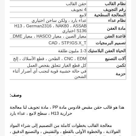
نظام القالب
حقن القالب
رقم التجويف
4 تجويف
المعالجة السطحية
لامع
نظام عداء
عداء بارد ، ولكن ساخن اختياري
H13 ، German2316 ، NAK80 ، ASSAB
مادة العفن
S136 اختياري
قاعدة العفن
معيار الصين ، معيار HASCO ، معيار DME.
تصميم البرمجيات
CAD ، STP.IGS.X_T
الحياة العفن البلاستيك
1-3 مليون طلقة
آلات التصنيع
CNC ، EDM ، الطحن ، قطع الأسلاك ، إلخ
تكمن
كل قطع الغيار تتعلق بفحص العمل
في حالة خشبية قوية لتجنب أي أضرار أثناء
حزمة
الشحن
وصف:
هذا هو قالب حقن مقبض قادوس مادة PP ، مادة تجويف لنا معالجة
حرارية H13 ، سطح لامع ، عداء بارد
معالجة القالب بخطوات كاملة من التصميم إلى شراء المواد
الفولاذية ، والخطوة الأولى بالقطع ، والتفتيش ، والتصنيع الدقيق ،