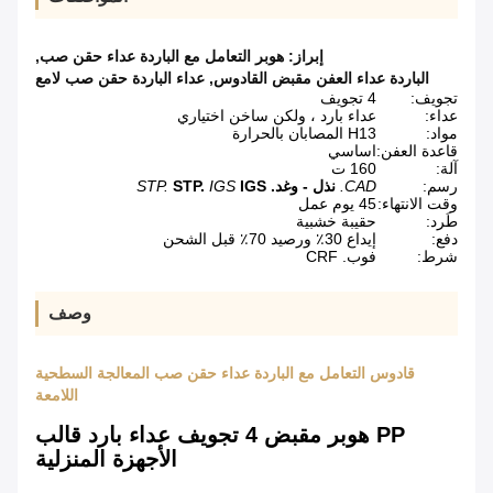
إبراز:
هوبر التعامل مع الباردة عداء حقن صب
,
الباردة عداء العفن مقبض القادوس
,
عداء الباردة حقن صب لامع
تجويف:
4 تجويف
عداء:
عداء بارد ، ولكن ساخن اختياري
مواد:
H13 المصابان بالحرارة
قاعدة العفن:
اساسي
آلة:
160 ت
رسم:
CAD.
نذل - وغد.
IGS
IGS
STP.
STP.
وقت الانتهاء:
45 يوم عمل
طَرد:
حقيبة خشبية
دفع:
إيداع 30٪ ورصيد 70٪ قبل الشحن
شرط:
فوب. CRF
وصف
قادوس التعامل مع الباردة عداء حقن صب المعالجة السطحية
اللامعة
PP هوبر مقبض 4 تجويف عداء بارد قالب
الأجهزة المنزلية