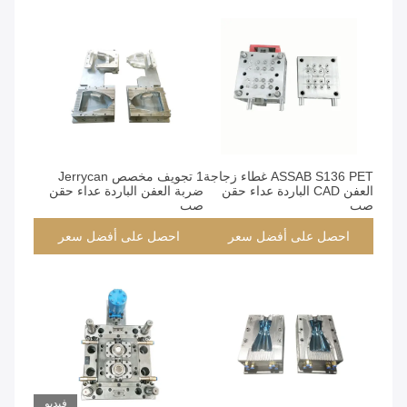
ASSAB S136 PET غطاء زجاجة
1 تجويف مخصص Jerrycan
العفن CAD الباردة عداء حقن
ضربة العفن الباردة عداء حقن
صب
صب
احصل على أفضل سعر
احصل على أفضل سعر
فيديو