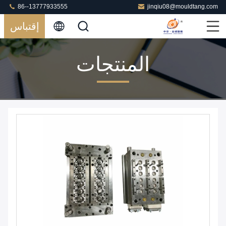
86--13777933555
jinqiu08@mouldtang.com
إقتباس
المنتجات