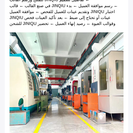
← رسم موافقة العميل ← بدء JINQIU في صنع القالب ← قالب
اختبار JINIQU وتقديم عينات للعميل للفحص ← موافقة العميل
عينات أو تحتاج إلى ضبط ← بعد تأكيد العينات فحص JINQIU
وقوالب العبوة ← رصيد إنهاء العميل ← تحضير JINIQU للشحن