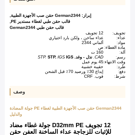
إبراز:
German2344 حقن صب الأجهزة الطبية
,
قالب حقن طبي لغطاء مستدير PE
,
قالب حقن طبي German2344
تجويف:
12 تجويف
عداء:
عداء ساخن ، ولكن بارد اختياري
مواد:
ألماني 2344
مادة الغطاء:
ص
آلة:
160 ت
رسم:
CAD.
نذل - وغد.
IGS
IGS
STP.
STP.
وقت الانتهاء:
45 يوم عمل
طَرد:
حقيبة خشبية
دفع:
إيداع 30٪ ورصيد 70٪ قبل الشحن
شرط:
فوب. CRF
وصف
German2344 حقن صب الأجهزة الطبية لغطاء PE جولة المضادة
والدليل
12 تجويف D32mm PE جولة غطاء مضاد
للإثبات للزجاجة عداء الساخنة العفن حقن