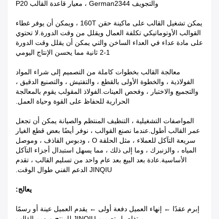
والتجويف German2344 ، معيار قاعدة القالب P20
يمكن تشغيل القالب على ماكينة حقن 160T ، ويمكن أن يوفر غطاء
القوالب الأوتوماتيكي تكلفة العمال ويقلل من وقت الدورة.لا تحتوي
على مادة عداء في العداء الساخن والتي يمكن أن يقلل وقت الدورة
1-2 ثانية مما يحسن الإنتاج اليومي
معالجة القالب بخطوات كاملة من التصميم إلى شراء المواد
الفولاذية ، والخطوة الأولى بالقطع ، والتفتيش ، والتصنيع الدقيق ،
والتجميع والاختبار ، وفحص العينات.الفولاذ المقولب يقوم بالمعالجة
الحرارية للحفاظ على القوة وحياة العمل.
المواصفات التشغيلية ، التنظيف المنتظم والصيانة يمكن أن تجعل
عمر القالب أطول.عندما نصنع القوالب ، نوفر أيضًا بعض قطع الغيار
سريعة التآكل للعملاء ، مثل الحلقة O ، ودبوس القاذف ، وموصل
المياه ، والزنبرك ، وما إلى ذلك ، مما يسهل استبدال أجزاء التآكل
الأساسية.عادة بعد البيع بعد عام واحد من تسليم القالب ، تقدم
JINQIU الدعم الفني طوال الوقت.
يعالج:
إبرم عقدًا ← إنهاء العميل دفعة أولى ← يقدم العميل عينة أو رسمًا
← تفاصيل تصميم JINQIU للمنتج ورسم القالب