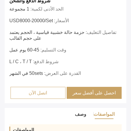
شروط الدفع والشحن
الحد الأدنى لكمية:
1 مجموعة
الأسعار:
USD8000-20000/set
تفاصيل التغليف:
حزمة حالة خشبية قياسية ، الحجم يعتمد
على حجم القالب
وقت التسليم:
45-60 يوم عمل
شروط الدفع:
L / C ، T / T
القدرة على العرض:
50sets في الشهر
احصل على أفضل سعر
اتصل الآن
المواصفات
وصف
المواصفات