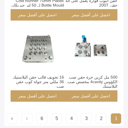
حقن أنبوب فوارة يعمل على آلة
Cold Runner 70mm Plastic
حقن 200T
Bottle Mould ل 50 لتر جيريكان
احصل على أفضل سعر
احصل على أفضل سعر
500 مل كرين جرة حقن صب
16 تجويف قالب حقن البلاستيك
الكؤوس 4cavity مخصص صب
36 مللي متر جولة كوب حقن
البلاستيك
صب
احصل على أفضل سعر
احصل على أفضل سعر
6
5
4
3
2
1