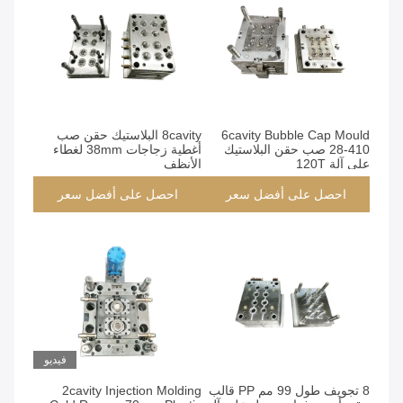
6cavity Bubble Cap Mould
8cavity البلاستيك حقن صب
28-410 صب حقن البلاستيك
أغطية زجاجات 38mm لغطاء
على آلة 120T
الأنظف
احصل على أفضل سعر
احصل على أفضل سعر
فيديو
8 تجويف طول 99 مم PP قالب
2cavity Injection Molding