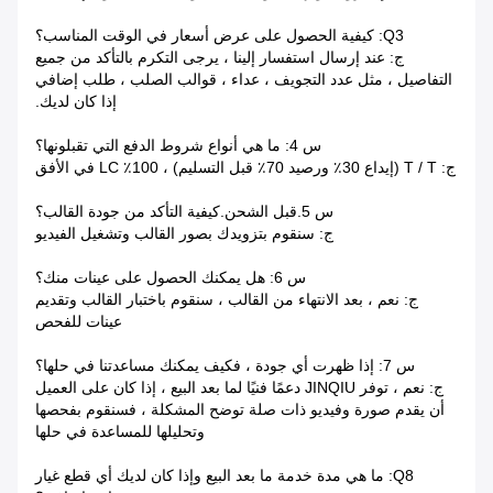
Q3: كيفية الحصول على عرض أسعار في الوقت المناسب؟
ج: عند إرسال استفسار إلينا ، يرجى التكرم بالتأكد من جميع
التفاصيل ، مثل عدد التجويف ، عداء ، قوالب الصلب ، طلب إضافي
إذا كان لديك.
س 4: ما هي أنواع شروط الدفع التي تقبلونها؟
ج: T / T (إيداع 30٪ ورصيد 70٪ قبل التسليم) ، 100٪ LC في الأفق
س 5.قبل الشحن.كيفية التأكد من جودة القالب؟
ج: سنقوم بتزويدك بصور القالب وتشغيل الفيديو
س 6: هل يمكنك الحصول على عينات منك؟
ج: نعم ، بعد الانتهاء من القالب ، سنقوم باختبار القالب وتقديم
عينات للفحص
س 7: إذا ظهرت أي جودة ، فكيف يمكنك مساعدتنا في حلها؟
ج: نعم ، توفر JINQIU دعمًا فنيًا لما بعد البيع ، إذا كان على العميل
أن يقدم صورة وفيديو ذات صلة توضح المشكلة ، فسنقوم بفحصها
وتحليلها للمساعدة في حلها
Q8: ما هي مدة خدمة ما بعد البيع وإذا كان لديك أي قطع غيار