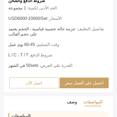
شروط الدفع والشحن
الحد الأدنى لكمية:
1 مجموعة
الأسعار:
USD6000-10000/set
تفاصيل التغليف:
حزمة حالة خشبية قياسية ، الحجم يعتمد
على حجم القالب
وقت التسليم:
45-60 يوم عمل
شروط الدفع:
L / C ، T / T
القدرة على العرض:
50sets في الشهر
احصل على أفضل سعر
اتصل الآن
المواصفات
وصف
المواصفات