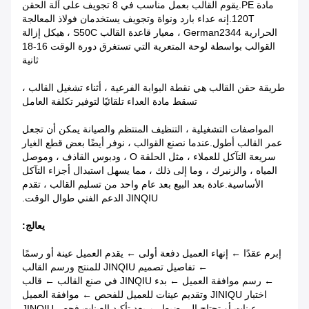
مادة PE.يقوم القالب بعمل مناسب في 8 تجويف على آلة الحقن
120T.إنه عداء بارد ونواة وتجويف يستخدمان فولاذ المعالجة
الحرارية German2344 ، معيار قاعدة القالب S50C ، هيكل إزالة
القوالب بواسطة لوحة المتعرية التي تستغرق دورة الوقت 16-18
ثانية
طريقة حقن القالب هي نقطة البوابة الفرعية ، أثناء تشغيل القالب ،
تسقط مادة العداء تلقائيًا لتوفير تكلفة العامل
المواصفات التشغيلية ، التنظيف المنتظم والصيانة يمكن أن تجعل
عمر القالب أطول.عندما نصنع القوالب ، نوفر أيضًا بعض قطع الغيار
سريعة التآكل للعملاء ، مثل الحلقة O ، ودبوس القاذف ، وموصل
المياه ، والزنبرك ، وما إلى ذلك ، مما يسهل استبدال أجزاء التآكل
الأساسية.عادة بعد البيع بعد عام واحد من تسليم القالب ، تقدم
JINQIU الدعم الفني طوال الوقت.
يعالج:
إبرم عقدًا ← إنهاء العميل دفعة أولى ← يقدم العميل عينة أو رسمًا
← تفاصيل تصميم JINQIU للمنتج ورسم القالب
← رسم موافقة العميل ← بدء JINQIU في صنع القالب ← قالب
اختبار JINIQU وتقديم عينات للعميل للفحص ← موافقة العميل
عينات أو تحتاج إلى ضبط ← بعد تأكيد العينات فحص JINQIU