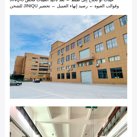
وقوالب العبوة ← رصيد إنهاء العميل ← تحضير JINIQU للشحن