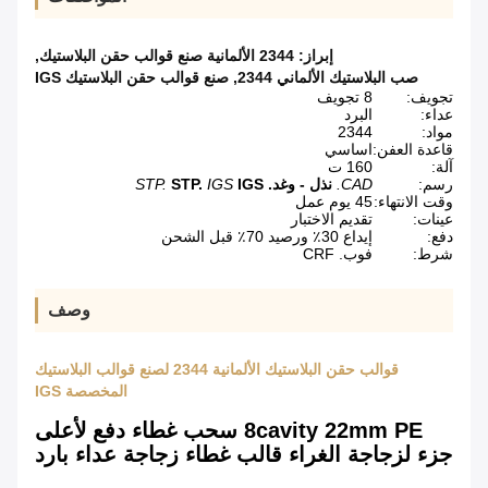
إبراز:
2344 الألمانية صنع قوالب حقن البلاستيك
,
صب البلاستيك الألماني 2344
,
صنع قوالب حقن البلاستيك IGS
تجويف:
8 تجويف
عداء:
البرد
مواد:
2344
قاعدة العفن:
اساسي
آلة:
160 ت
رسم:
CAD.
نذل - وغد.
IGS
IGS
STP.
STP.
وقت الانتهاء:
45 يوم عمل
عينات:
تقديم الاختبار
دفع:
إيداع 30٪ ورصيد 70٪ قبل الشحن
شرط:
فوب. CRF
وصف
قوالب حقن البلاستيك الألمانية 2344 لصنع قوالب البلاستيك
المخصصة IGS
8cavity 22mm PE سحب غطاء دفع لأعلى
جزء لزجاجة الغراء قالب غطاء زجاجة عداء بارد