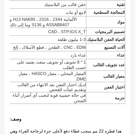
تقنية
حقن قالب من البلاستيك
المعالجة السطحية
لامع أو مات
الألمانية 2344 ، 2316 ، H13.NAK80 و
مواد
ASSAB8407 و S136 وما إلى ذلك
تصميم البرمجيات
CAD ، STP.IGS.X_T
الحياة العفن البلاستيك
1-3 مليون طلقة
آلات التصنيع
CNC ، EDM ، الطحن ، قطع الأسلاك ، إلخ
عداء
عداء بارد
1 * 8 تجويف أو تجويف متعدد يعتمد على
عدد تجويف القالب
حسب الطلب
المعيار المحلي ، معيار HASCO ، معيار
معيار القالب
DME.
لديك اختبار العفن بعد الانتهاء من القالب
اختبار العفن
وتقديم عينات للفحص
في حالة خشبية قوية لتجنب أي أضرار أثناء
حزمة
الشحن
وصف:
هذا قطره 22 مم سحب غطاء دفع لأعلى جزء لزجاجة الغراء وهي