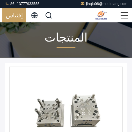
86--13777933555
jinqiu08@mouldtang.com
إقتباس
المنتجات