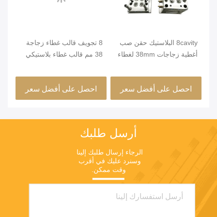
8cavity البلاستيك حقن صب
8 تجويف قالب غطاء زجاجة
أغطية زجاجات 38mm لغطاء
38 مم قالب غطاء بلاستيكي
رد
الأنظف
على آلة 160T
لزج
احصل على أفضل سعر
احصل على أفضل سعر
ا
أرسل طلبك
الرجاء إرسال طلبك إلينا 
وسنرد عليك في أقرب 
وقت ممكن.