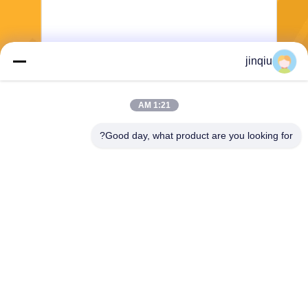
jinqiu
ارسل
1:21 AM
Good day, what product are you looking for?
Yuyao Jinqiu Plastic Mould Co., Ltd.
jinqiu08@mouldtang.com
86--13777933555
قرية tangjiazha ، شارع ditan
g ، مدينة يوياو ، مقاطعة تشجيان
غ ، الصين