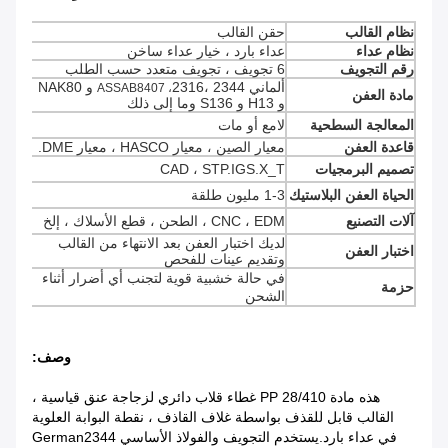
نظام القالب
حقن القالب
نظام عداء
عداء بارد ، خيار عداء ساخن
رقم التجويف
6 تجويف ، تجويف متعدد حسب الطلب
ألماني 2344 ،
2316 و NAK80
ASSAB8407 ،
مادة العفن
و H13 و S136 وما إلى ذلك
المعالجة السطحية
لامع أو مات
قاعدة العفن
معيار الصين ، معيار HASCO ، معيار DME.
تصميم البرمجيات
CAD ، STP.IGS.X_T
الحياة العفن البلاستيك
1-3 مليون طلقة
آلات التصنيع
CNC ، EDM ، الطحن ، قطع الأسلاك ، إلخ
لديك اختبار العفن بعد الانتهاء من القالب
اختبار العفن
وتقديم عينات للفحص
في حالة خشبية قوية لتجنب أي أضرار أثناء
حزمة
الشحن
وصف:
هذه مادة PP 28/410 غطاء قلاب دائري لزجاجة عنق قياسية ،
القالب قابل للقذف بواسطة غلاف القاذف ، نقطة البوابة العلوية
في عداء بارد.يستخدم التجويف والفولاذ الأساسي German2344