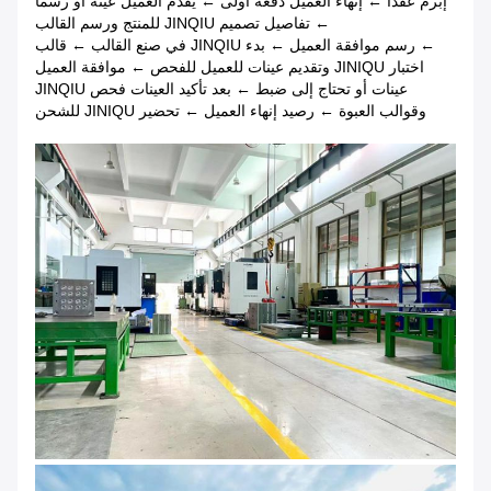
إبرم عقدًا ← إنهاء العميل دفعة أولى ← يقدم العميل عينة أو رسمًا
← تفاصيل تصميم JINQIU للمنتج ورسم القالب
← رسم موافقة العميل ← بدء JINQIU في صنع القالب ← قالب
اختبار JINIQU وتقديم عينات للعميل للفحص ← موافقة العميل
عينات أو تحتاج إلى ضبط ← بعد تأكيد العينات فحص JINQIU
وقوالب العبوة ← رصيد إنهاء العميل ← تحضير JINIQU للشحن