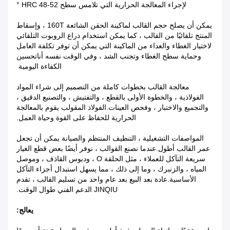
لإجراء المعالجة الحرارية التي تلامس سطح HRC 48-52 °
يمكن أن يصلح حجم القالب لماكينة الحقن الشائعة 160T ، وإسقاط
المنتج تلقائيًا من القالب ، كما يمكن استخدام ذراع الروبوت التلقائي
لاختيار الغطاء والعداء من الماكينة التي يمكن أن توفر تكلفة العامل
وحماية سطح الغطاء وتجنب الشد ، وفي الوقت نفسه أنا
تحسين
الكفاءة اليومية
معالجة القالب بخطوات كاملة من التصميم إلى شراء المواد
الفولاذية ، والخطوة الأولى بالقطع ، والتفتيش ، والتصنيع الدقيق ،
والتجميع والاختبار ، وفحص العينات.الفولاذ المقولب يقوم بالمعالجة
الحرارية للحفاظ على القوة وحياة العمل.
المواصفات التشغيلية ، التنظيف المنتظم والصيانة يمكن أن تجعل
عمر القالب أطول.عندما نصنع القوالب ، نوفر أيضًا بعض قطع الغيار
سريعة التآكل للعملاء ، مثل الحلقة O ، ودبوس القاذف ، وموصل
المياه ، والزنبرك ، وما إلى ذلك ، مما يسهل استبدال أجزاء التآكل
الأساسية.عادة بعد البيع بعد عام واحد من تسليم القالب ، تقدم
JINQIU الدعم الفني طوال الوقت.
يعالج: