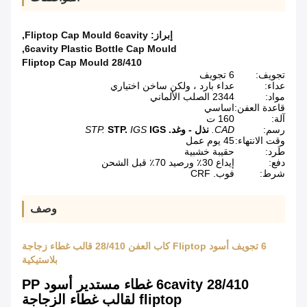
إبراز:
Fliptop Cap Mould 6cavity
,
,
6cavity Plastic Bottle Cap Mould
Fliptop Cap Mould 28/410
تجويف:
6 تجويف
عداء:
عداء بارد ، ولكن ساخن اختياري
مواد:
2344 الصلب الألماني
قاعدة العفن:
اساسي
آلة:
160 ت
رسم:
CAD.
نذل - وغد.
IGS
IGS
STP.
STP.
وقت الانتهاء:
45 يوم عمل
طَرد:
حقيبة خشبية
دفع:
إيداع 30٪ ورصيد 70٪ قبل الشحن
شرط:
فوب. CRF
وصف
6 تجويف أسود Fliptop كاب العفن 28/410 قالب غطاء زجاجة
بلاستيكية
6cavity 28/410 غطاء مستدير أسود PP
fliptop لقالب غطاء الزجاجة