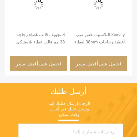
8cavity البلاستيك حقن صب
8 تجويف قالب غطاء زجاجة
أغطية زجاجات 38mm لغطاء
38 مم قالب غطاء بلاستيكي
رد
الأنظف
على آلة 160T
لزج
احصل على أفضل سعر
احصل على أفضل سعر
ا
أرسل طلبك
الرجاء إرسال طلبك إلينا 
وسنرد عليك في أقرب 
وقت ممكن.