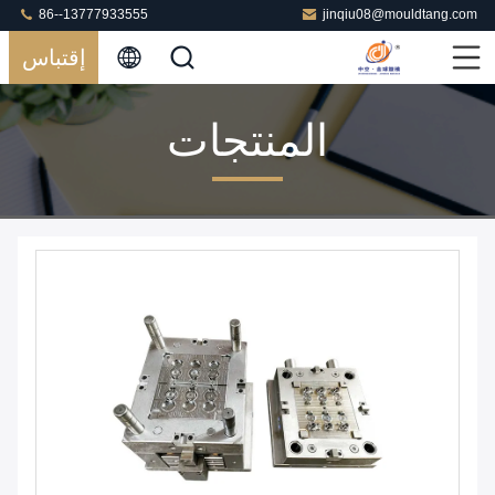
86--13777933555
jinqiu08@mouldtang.com
إقتباس
المنتجات