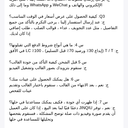
الإلكتروني والهاتف و WeChat و WhatsApp وما إلى ذلك
Q3: كيفية الحصول على عرض أسعار في الوقت المناسب؟
ج: عند إرسال استفسار إلينا ، يرجى التكرم بالتأكد من جميع
التفاصيل ، مثل عدد التجويف ، عداء ، قوالب الصلب ، طلب إضافي
إذا كان لديك.
س 4: ما هي أنواع شروط الدفع التي تقبلونها؟
ج: T / T (إيداع 30٪ ورصيد 70٪ قبل التسليم) ، 100٪ LC في الأفق
س 5.قبل الشحن.كيفية التأكد من جودة القالب؟
ج: سنقوم بتزويدك بصور القالب وتشغيل الفيديو
س 6: هل يمكنك الحصول على عينات منك؟
ج: نعم ، بعد الانتهاء من القالب ، سنقوم باختبار القالب وتقديم
عينات للفحص
س 7: إذا ظهرت أي جودة ، فكيف يمكنك مساعدتنا في حلها؟
ج: نعم ، توفر JINQIU دعمًا فنيًا لما بعد البيع ، إذا كان على العميل
أن يقدم صورة وفيديو ذات صلة توضح المشكلة ، فسنقوم بفحصها
وتحليلها للمساعدة في حلها