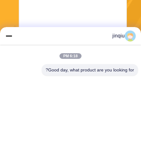
jinqiu
ارسل
6:18 PM
Good day, what product are you looking for?
Yuyao Jinqiu Plastic Mould Co., Ltd.
jinqiu08@mouldtang.com
86--13777933555
قرية tangjiazha ، شارع ditan
g ، مدينة يوياو ، مقاطعة تشجيان