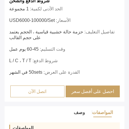
شروط الدفع والشحن
الحد الأدنى لكمية:
1 مجموعة
الأسعار:
USD6000-100000/set
تفاصيل التغليف:
حزمة حالة خشبية قياسية ، الحجم يعتمد
على حجم القالب
وقت التسليم:
45-60 يوم عمل
شروط الدفع:
L / C ، T / T
القدرة على العرض:
50sets في الشهر
احصل على أفضل سعر
اتصل الآن
المواصفات
وصف
المواصفات