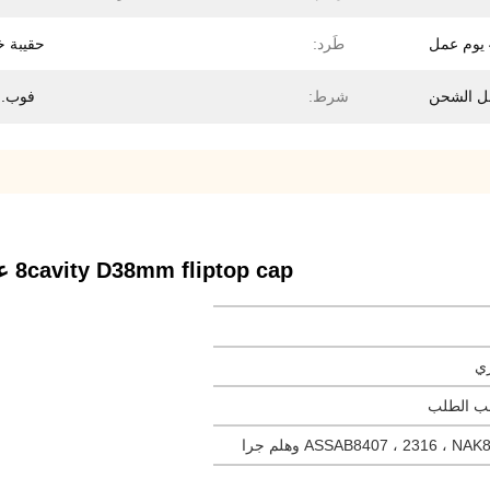
طَرد:
حقيبة خ
شرط:
فوب. CRF
8cavity D38mm fliptop cap عداء ساخن لقالب حقن مستحضرات التجميل
ري
ASSAB8407 ، 2316 ، N وهلم جرا