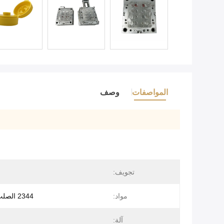
المواصفات
وصف
تجويف:
مواد:
2344 الصلب الألماني
آلة: