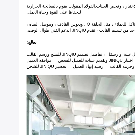
ختبار ، وفحص العينات.الفولاذ المقولب يقوم بالمعالجة الحرارية
للحفاظ على القوة وحياة العمل.
المواصفات التشغيلية والتنظيف والصيانة الدورية يمكن أن تجعل عمر القالب أطول.عندما نصنع القوالب ، نوفر أيضًا بعض قطع الغيار سريعة التآكل للعملاء ، مثل الحلقة O ، ودبوس القاذف ، وموصل المياه ،
قدم JINQIU الدعم الفني طوال الوقت.
يعالج:
ا ← تفاصيل تصميم JINQIU للمنتج ورسم القالب