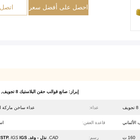
احصل على أفضل سعر
اتصل 
إبراز:
صانع قوالب حقن البلاستيك 8 تجويف
,
8 تجويف
عداء:
عداء ساخن ماركة ا
قاعدة العفن:
اس
160 ت
رسم:
CAD.
نذل - وغد.
IGS
IGS
STP.