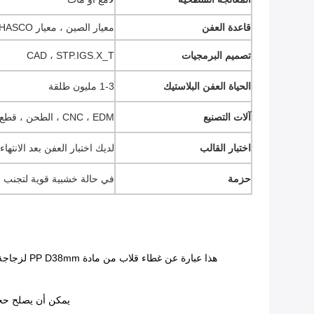
قاعدة العفن
معيار الصين ، معيار HASCO ، معيار DME.
تصميم البرمجيات
CAD ، STP.IGS.X_T
الحياة العفن البلاستيك
1-3 مليون طلقة
آلات التصنيع
CNC ، EDM ، الطحن ، قطع الأسلاك ، إلخ
اختبار القالب
لديك اختبار العفن بعد الانته
حزمة
في حالة خشبية قوية لتجنب أ
يمكن أن يصلح حجم القالب لماكينة الحقن الشائعة