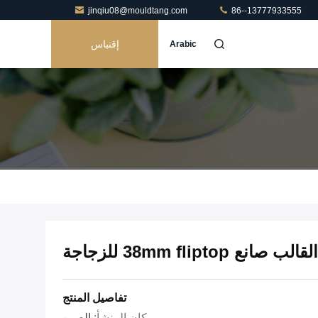
jinqiu08@mouldtang.com
86--13777933555
إقتباس
Arabic
تفاصيل المنتج
مكان المنشأ:
الصين