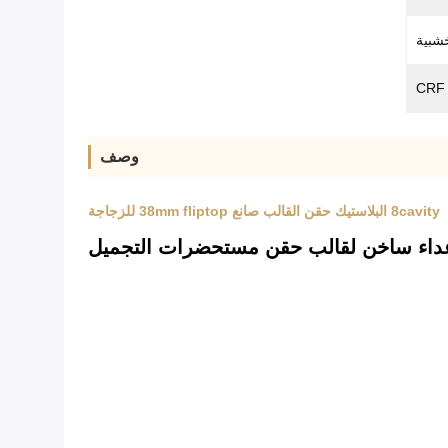
شبية
وصف
8cavity البلاستيك حقن القالب صانع 38mm fliptop للزجاجة