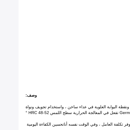
وصف:
 بواسطة الأسطوانة المائية ، ونقطة البوابة العلوية في عداء ساخن ، واستخدام تجويف ونواة
ية سطح اللمس HRC 48-52 °
تحسين الكفاءة اليومية