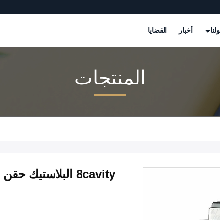
لنا
أخبار
القضايا
المنتجات
8cavity البلاستيك حقن القالب صانع 38mm fliptop للزجاجة