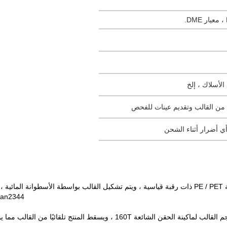
اء من القالب وتقديم عينات للفحص
ي أضرار أثناء الشحن
هذا عبارة عن غطاء قلاب من مادة PP D38mm لزجاجة PE / PET ذات رقبة قياسية ، ويتم تشكيل القالب
German2344 تفعل في المعالجة الحرار
 160T ، ويسقط المنتج تلقائيًا من القالب مما يوفر تكلفة العامل ، وفي الوقت نفسه أنا