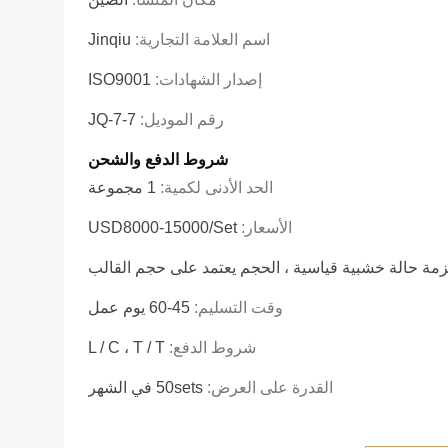
اسم العلامة التجارية:
Jinqiu
إصدار الشهادات:
ISO9001
رقم الموديل:
JQ-7-7
شروط الدفع والشحن
الحد الأدنى لكمية:
1 مجموعة
الأسعار:
USD8000-15000/set
مة حالة خشبية قياسية ، الحجم يعتمد على حجم القالب
وقت التسليم:
45-60 يوم عمل
شروط الدفع:
L / C ، T / T
القدرة على العرض:
50sets في الشهر