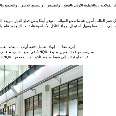
فولاذية ، والخطوة الأولى بالقطع ، والتفتيش ، والتصنيع الدقيق ، والتجميع والا
لى ذلك ، مما يسهل استبدال أجزاء التآكل الأساسية.عادة بعد البيع بعد عام واحد من تسليم القالب ، ت
إبرم عقدًا ← إنهاء العميل دفعة أولى ← يقدم العميل عينة أو رسمً
← رسم موافقة العميل ← بدء JINQIU في صنع القالب ← قالب اختبار JINIQU وتقديم عينات للعميل للفحص ← موافقة العميل
عينات أو تحتاج إلى ضبط ← بعد تأكيد العينات فحص JINQIU وحزمة القالب ← رصيد إنهاء العميل ← تحضير JINIQU للشحن