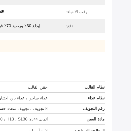
وقت الانتهاء:
45 يوم عمل
دفع:
إيداع 30٪ ورصيد 70٪ قبل الشحن
نظام القالب
حقن القالب
نظام عداء
عداء ساخن ، عداء بارد اختيا
رقم التجويف
8 تجويف ، تجويف متعدد حسب الطلب
مادة العفن
AK80 ، H13 ، S136
ألماني 2344 ،
المعالجة السطحية
لامع أو مات