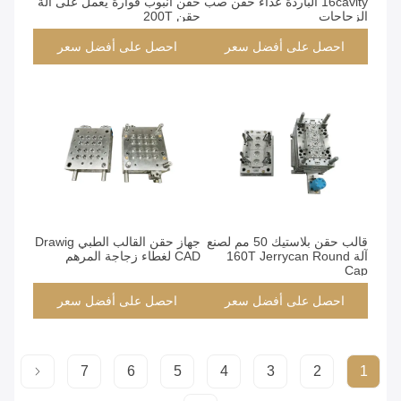
16cavity الباردة عداء حقن صب
حقن أنبوب فوارة يعمل على آلة
الزجاجات
حقن 200T
احصل على أفضل سعر
احصل على أفضل سعر
قالب حقن بلاستيك 50 مم لصنع
جهاز حقن القالب الطبي Drawig
آلة 160T Jerrycan Round
CAD لغطاء زجاجة المرهم
Cap
احصل على أفضل سعر
احصل على أفضل سعر
7
6
5
4
3
2
1