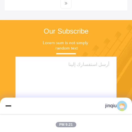
Our Subscribe
Lorem sum is not simply 
random text.
jinqiu
ارسل
9:21 PM