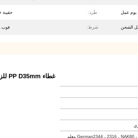
طَرد:
حقيبة خ
شرط:
فوب. CRF
غطاء PP D35mm للزجاجة الصحية 6 تجويف قالب حقن طبي بارد
ري
German2344 ، 2316 ، NAK80 ، H13 ، ASSAB8407 ، S136 وهلم