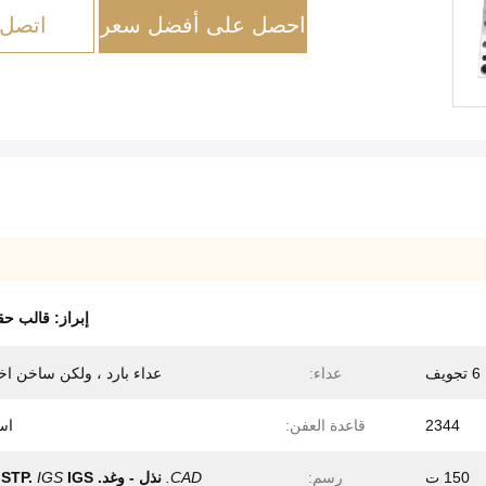
احصل على أفضل سعر
اتصل 
إبراز:
قالب حقن 
6 تجويف
عداء:
عداء بارد ، ولكن ساخن اخ
2344
قاعدة العفن:
اس
150 ت
رسم:
CAD.
نذل - وغد.
IGS
IGS
STP.