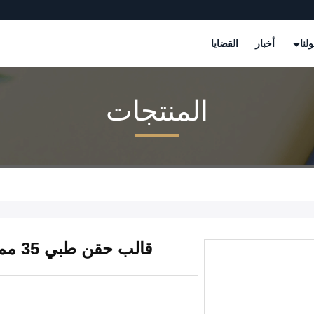
لنا
أخبار
القضايا
المنتجات
قالب حقن طبي 35 مم مات طبي إدراج صب لزجاجة صحية