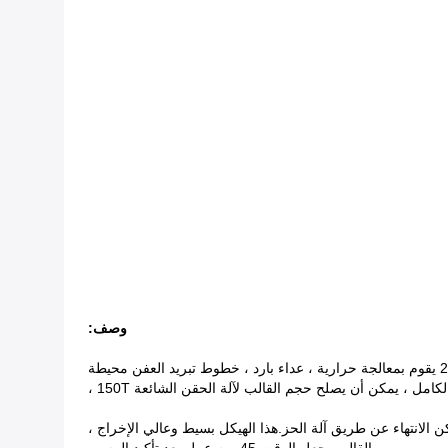
وصف:
غطاء PP المستدير D35mm لقالب زجاجة المنتج الصحي مصنوع في الصين قاعدة قالب S50C القياسية ، سطح صلب وتجويف ألماني 2344 يقوم بمعالجة حرارية ، عداء بارد ، خطوط تبريد العفن محيطة
لكامل ، يمكن أن يصلح حجم القالب لآلة الحقن الشائعة 150T ،
 الانتهاء عن طريق آلة الحز.هذا الهيكل بسيط وعالي الإخراج ،