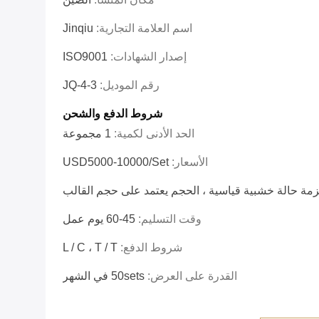
اسم العلامة التجارية:
Jinqiu
إصدار الشهادات:
ISO9001
رقم الموديل:
JQ-4-3
شروط الدفع والشحن
الحد الأدنى لكمية:
1 مجموعة
الأسعار:
USD5000-10000/set
مة حالة خشبية قياسية ، الحجم يعتمد على حجم القالب
وقت التسليم:
45-60 يوم عمل
شروط الدفع:
L / C ، T / T
القدرة على العرض:
50sets في الشهر