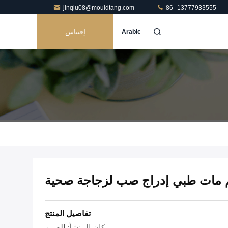
jinqiu08@mouldtang.com
86--13777933555
إقتباس
Arabic
تفاصيل المنتج
مكان المنشأ:
الصين