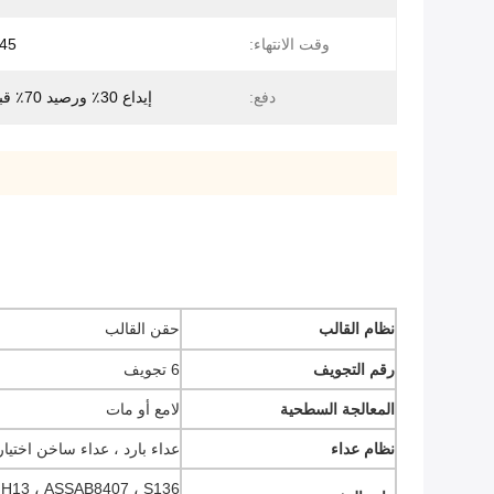
وقت الانتهاء:
45 يوم عمل
دفع:
إيداع 30٪ ورصيد 70٪ قبل الشحن
نظام القالب
حقن القالب
رقم التجويف
6 تجويف
المعالجة السطحية
لامع أو مات
نظام عداء
عداء بارد ، عداء ساخن اختيا