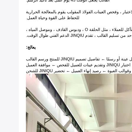
القالب يجعل الوقت 45 يوم عمل بعد تأكيد الرسم.
ختبار ، وفحص العينات.الفولاذ المقولب يقوم بالمعالجة الحرارية
للحفاظ على القوة وحياة العمل.
المواصفات التشغيلية ، التنظيف المنتظم والصيانة يمكن أن تجعل عمر القالب أطول.عندما نصنع القوالب ، نوفر أيضًا بعض قطع الغيار سريعة التآكل للعملاء ، مثل الحلقة O ، ودبوس القاذف ، وموصل المياه ،
قدم JINQIU الدعم الفني طوال الوقت.
يعالج:
ا ← تفاصيل تصميم JINQIU للمنتج ورسم القالب