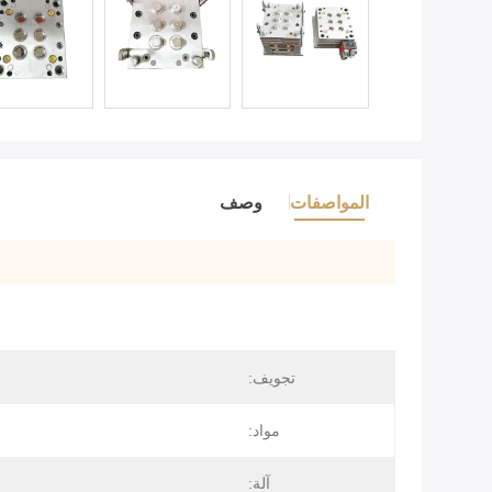
المواصفات
وصف
تجويف:
مواد:
آلة: