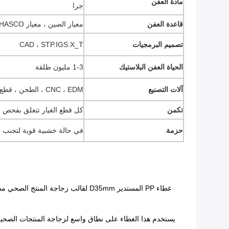
مادة العفن
جرا
قاعدة العفن
معيار الصين ، معيار HASCO ، معيار DME.
تصميم البرمجيات
CAD ، STP.IGS.X_T
الحياة العفن البلاستيك
1-3 مليون طلقة
آلات التصنيع
CNC ، EDM ، الطحن ، قطع الأسلاك ، إلخ
تكمن
كل قطع الغيار تتعلق بفحص 
حزمة
في حالة خشبية قوية لتجنب أ
يستخدم هذا الغطاء على نطاق واسع لزجاجة المنتجات الصحية 