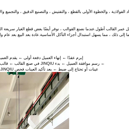
فولاذية ، والخطوة الأولى بالقطع ، والتفتيش ، والتصنيع الدقيق ، والتجميع والا
لى ذلك ، مما يسهل استبدال أجزاء التآكل الأساسية.عادة بعد البيع بعد عام واحد من تسليم القالب ، ت
إبرم عقدًا ← إنهاء العميل دفعة أولى ← يقدم العميل عينة أو رسمً
← رسم موافقة العميل ← بدء JINQIU في صنع القالب ← قالب اختبار JINIQU وتقديم عينات للعميل للفحص ← موافقة العميل
عينات أو تحتاج إلى ضبط ← بعد تأكيد العينات فحص JINQIU وقوالب العبوة ← رصيد إنهاء العميل ← تحضير JINIQU للشحن