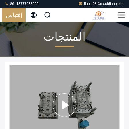
86--13777933555
jinqiu08@mouldtang.com
إقتباس
المنتجات