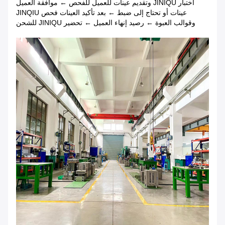
اختبار JINIQU وتقديم عينات للعميل للفحص ← موافقة العميل
عينات أو تحتاج إلى ضبط ← بعد تأكيد العينات فحص JINQIU
وقوالب العبوة ← رصيد إنهاء العميل ← تحضير JINIQU للشحن