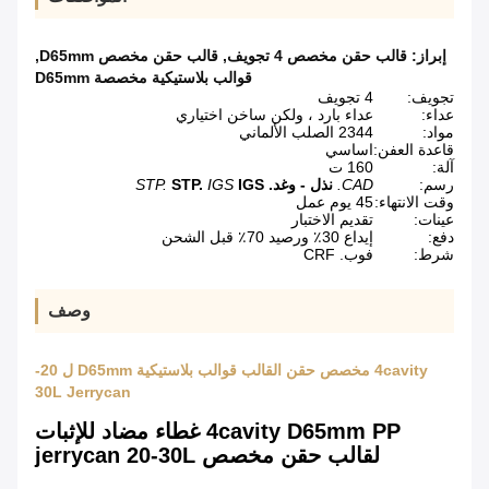
إبراز:
قالب حقن مخصص 4 تجويف
,
قالب حقن مخصص D65mm
,
قوالب بلاستيكية مخصصة D65mm
تجويف:
4 تجويف
عداء:
عداء بارد ، ولكن ساخن اختياري
مواد:
2344 الصلب الألماني
قاعدة العفن:
اساسي
آلة:
160 ت
رسم:
CAD.
نذل - وغد.
IGS
IGS
STP.
STP.
وقت الانتهاء:
45 يوم عمل
عينات:
تقديم الاختبار
دفع:
إيداع 30٪ ورصيد 70٪ قبل الشحن
شرط:
فوب. CRF
وصف
4cavity مخصص حقن القالب قوالب بلاستيكية D65mm ل 20-
30L Jerrycan
4cavity D65mm PP غطاء مضاد للإثبات
لقالب حقن مخصص jerrycan 20-30L