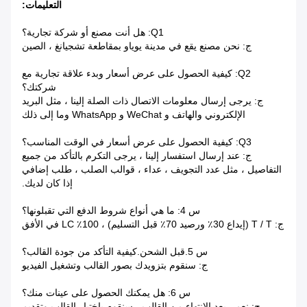
التعليمات:
Q1: هل أنت مصنع أو شركة تجارية؟
ج: نحن مصنع يقع في مدينة يوياو بمقاطعة تشجيانغ ، الصين
Q2: كيفية الحصول على عرض أسعار وبدء علاقة تجارية مع
شركتك؟
ج: يرجى إرسال معلومات الاتصال ذات الصلة إلينا ، مثل البريد
الإلكتروني والهاتف و WeChat و WhatsApp وما إلى ذلك
Q3: كيفية الحصول على عرض أسعار في الوقت المناسب؟
ج: عند إرسال استفسار إلينا ، يرجى التكرم بالتأكد من جميع
التفاصيل ، مثل عدد التجويف ، عداء ، قوالب الصلب ، طلب إضافي
إذا كان لديك.
س 4: ما هي أنواع شروط الدفع التي تقبلونها؟
ج: T / T (إيداع 30٪ ورصيد 70٪ قبل التسليم) ، 100٪ LC في الأفق
س 5.قبل الشحن.كيفية التأكد من جودة القالب؟
ج: سنقوم بتزويدك بصور القالب وتشغيل الفيديو
س 6: هل يمكنك الحصول على عينات منك؟
ج: نعم ، بعد الانتهاء من القالب ، سنقوم باختبار القالب وتقديم