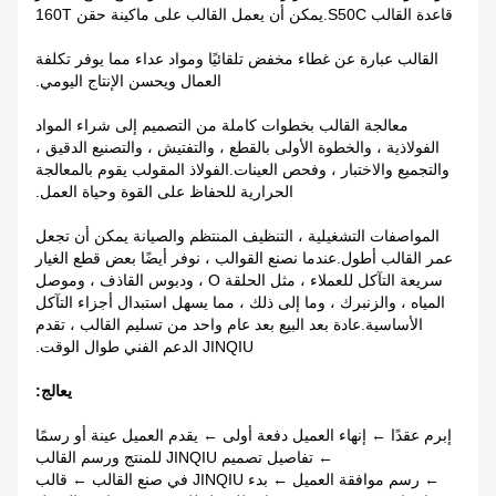
قاعدة القالب S50C.يمكن أن يعمل القالب على ماكينة حقن 160T
القالب عبارة عن غطاء مخفض تلقائيًا ومواد عداء مما يوفر تكلفة
العمال ويحسن الإنتاج اليومي.
معالجة القالب بخطوات كاملة من التصميم إلى شراء المواد
الفولاذية ، والخطوة الأولى بالقطع ، والتفتيش ، والتصنيع الدقيق ،
والتجميع والاختبار ، وفحص العينات.الفولاذ المقولب يقوم بالمعالجة
الحرارية للحفاظ على القوة وحياة العمل.
المواصفات التشغيلية ، التنظيف المنتظم والصيانة يمكن أن تجعل
عمر القالب أطول.عندما نصنع القوالب ، نوفر أيضًا بعض قطع الغيار
سريعة التآكل للعملاء ، مثل الحلقة O ، ودبوس القاذف ، وموصل
المياه ، والزنبرك ، وما إلى ذلك ، مما يسهل استبدال أجزاء التآكل
الأساسية.عادة بعد البيع بعد عام واحد من تسليم القالب ، تقدم
JINQIU الدعم الفني طوال الوقت.
يعالج:
إبرم عقدًا ← إنهاء العميل دفعة أولى ← يقدم العميل عينة أو رسمًا
← تفاصيل تصميم JINQIU للمنتج ورسم القالب
← رسم موافقة العميل ← بدء JINQIU في صنع القالب ← قالب