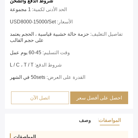
شروط الدفع والشحن
الحد الأدنى لكمية:
1 مجموعة
الأسعار:
USD8000-15000/set
تفاصيل التغليف:
حزمة حالة خشبية قياسية ، الحجم يعتمد
على حجم القالب
وقت التسليم:
45-60 يوم عمل
شروط الدفع:
L / C ، T / T
القدرة على العرض:
50sets في الشهر
احصل على أفضل سعر
اتصل الآن
المواصفات
وصف
المواصفات