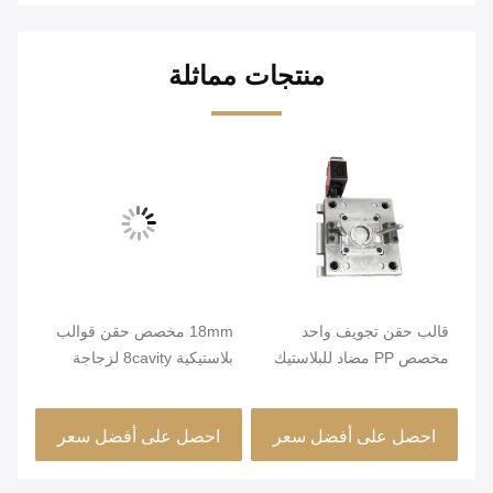
منتجات مماثلة
قالب حقن تجويف واحد
18mm مخصص حقن قوالب
مخصص PP مضاد للبلاستيك
بلاستيكية 8cavity لزجاجة
الق
مصبوب مخصص
الغراء
مصب
احصل على أفضل سعر
احصل على أفضل سعر
ا