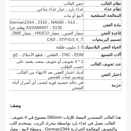
نظام القالب
حقن القالب
نظام عداء
عداء بارد ، خيار عداء ساخن
المعالجة السطحية
لامع أو مات
German2344 ، 2316 ، NAK80 ، H13 ،
مادة العفن
ASSAB8407 ، S136 وهلم جرا
قاعدة العفن
معيار الصين ، معيار HASCO ، معيار DME.
تصميم البرمجيات
CAD ، STP.IGS.X_T
الحياة العفن البلاستيك
1-3 مليون طلقة
آلات التصنيع
CNC ، EDM ، الطحن ، قطع الأسلاك ، إلخ
1 * 4 تجويف أو تجويف متعدد يعتمد على
عدد تجويف القالب
حسب الطلب
لديك اختبار العفن بعد الانتهاء من القالب
اختبار العفن
وتقديم عينات للفحص
في حالة خشبية قوية لتجنب أي أضرار أثناء
حزمة
الشحن
وصف:
هذا القالب المستدير المضاد للإثبات D65mm مصنوع في 4 تجويف ،
القالب يعمل في عداء بارد بواسطة محرك الزيت. يستخدم اللب
والتجويف المعالجة الحرارية German2344 ، وسطح لامع ، معيار