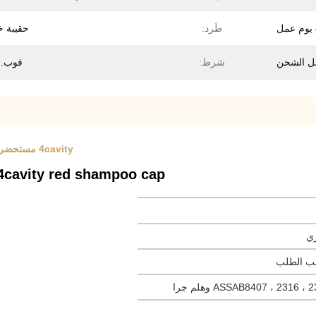
طَرد:
حقيبة خ
شرط:
فوب. CRF
4cavity مستحضرات التجميل حقن صب الأحمر غطاء زجاجة الشامبو عداء الباردة
4cavity red shampoo cap عداء بارد لقالب حقن مستحضرات التجمي
ري
ASSAB8407 ، 2316 وهلم جرا