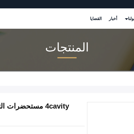
لنا
أخبار
القضايا
المنتجات
4cavity مستحضرا