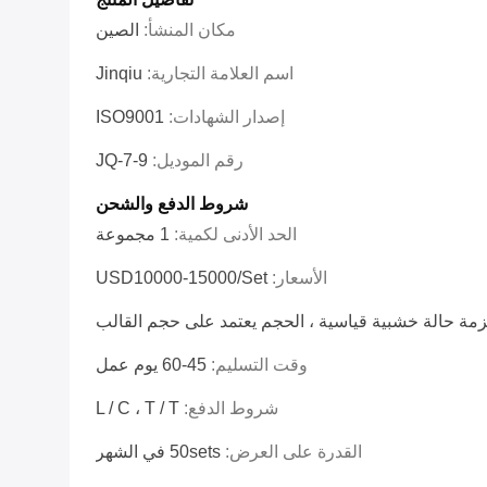
مكان المنشأ:
الصين
اسم العلامة التجارية:
Jinqiu
إصدار الشهادات:
ISO9001
رقم الموديل:
JQ-7-9
شروط الدفع والشحن
الحد الأدنى لكمية:
1 مجموعة
الأسعار:
USD10000-15000/set
مة حالة خشبية قياسية ، الحجم يعتمد على حجم القالب
وقت التسليم:
45-60 يوم عمل
شروط الدفع:
L / C ، T / T
القدرة على العرض:
50sets في الشهر