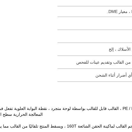
اء من القالب وتقديم عينات للفحص
ي أضرار أثناء الشحن
المعالجة الحرارية سطح اللمس HRC 50-52 ° ، قاعدة العفن غير القابل
 160T ، ويسقط المنتج تلقائيًا من القالب مما يوفر تكلفة العامل ، وفي الوقت نفسه أنا