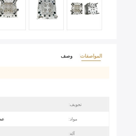
المواصفات
وصف
تجويف:
مواد:
عصب
آلة: