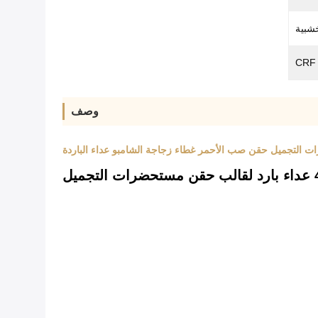
شبية
وصف
ل