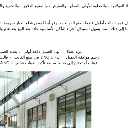
فولاذية ، والخطوة الأولى بالقطع ، والتفتيش ، والتصنيع الدقيق ، والتجميع والا
لى ذلك ، مما يسهل استبدال أجزاء التآكل الأساسية.عادة بعد البيع بعد عام واحد من تسليم القالب ، ت
إبرم عقدًا ← إنهاء العميل دفعة أولى ← يقدم العميل عينة أو رسمً
← رسم موافقة العميل ← بدء JINQIU في صنع القالب ← قالب اختبار JINIQU وتقديم عينات للعميل للفحص ← موافقة العميل
عينات أو تحتاج إلى ضبط ← بعد تأكيد العينات فحص JINQIU وقوالب العبوة ← رصيد إنهاء العميل ← تحضير JINIQU للشحن