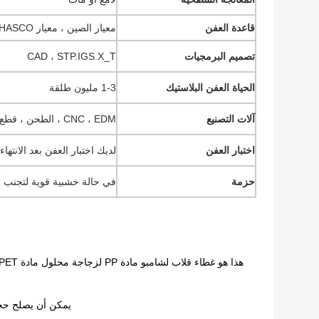
قاعدة العفن
معيار الصين ، معيار HASCO ، معيار DME.
تصميم البرمجيات
CAD ، STP.IGS.X_T
الحياة العفن البلاستيك
1-3 مليون طلقة
آلات التصنيع
CNC ، EDM ، الطحن ، قطع الأسلاك ، إلخ
اختبار العفن
لديك اختبار العفن بعد الانته
حزمة
في حالة خشبية قوية لتجنب أ
يمكن أن يصلح حجم القالب لماكينة الحقن الشائعة