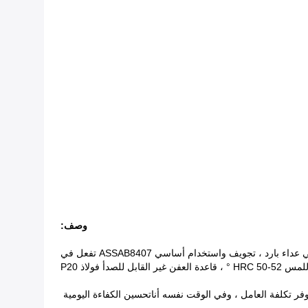
وصف:
هذا هو غطاء قلاب لشامبو مادة PP لزجاجة محلول مادة PE / PET ، القالب قابل للقالب بواسطة لوحة متجرد ، نقطة البوابة العلوية تفعل في عداء بارد ، تجويف واستخدام أساسي ASSAB8407 تفعل في
 للصدأ فولاذ P20
تحسين الكفاءة اليومية