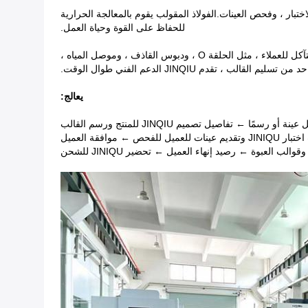
ختبار ، وفحص العينات.الفولاذ المقولب يقوم بالمعالجة الحرارية
للحفاظ على القوة وحياة العمل.
المواصفات التشغيلية ، التنظيف المنتظم والصيانة يمكن أن تجعل عمر القالب أطول.عندما نصنع القوالب ، نوفر أيضًا بعض قطع الغيار سريعة التآكل للعملاء ، مثل الحلقة O ، ودبوس القاذف ، وموصل المياه ،
قدم JINQIU الدعم الفني طوال الوقت.
يعالج:
ا ← تفاصيل تصميم JINQIU للمنتج ورسم القالب