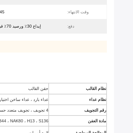
وقت الانتهاء:
45 يوم عمل
دفع:
إيداع 30٪ ورصيد 70٪ قبل الشحن
نظام القالب
حقن القالب
نظام عداء
عداء بارد ، عداء ساخن اختيا
رقم التجويف
4 تجويف ، تجويف متعدد حسب الطلب
مادة العفن
 ، 2344 ، NAK80 ، H13 ، S136
المعالجة السطحية
لامع أو مات