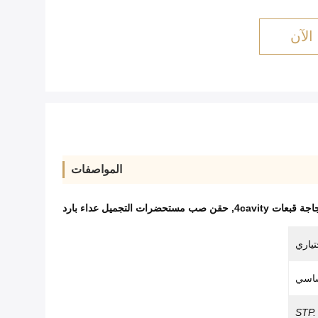
الآن
المواصفات
بعات 4cavity
,
حقن صب مستحضرات التجميل عداء بارد
تياري
اسي
STP.