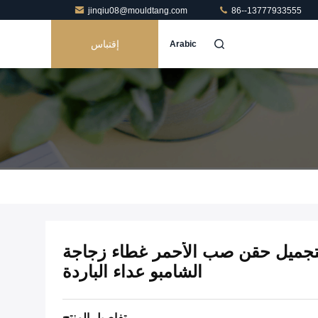
jinqiu08@mouldtang.com
86--13777933555
إقتباس
Arabic
ت التجميل حقن صب الأحمر غطاء زجاجة
الشامبو عداء الباردة
تفاصيل المنتج